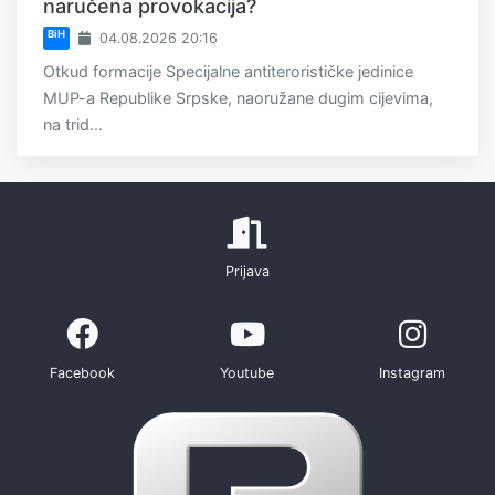
naručena provokacija?
BiH
04.08.2026 20:16
Otkud formacije Specijalne antiterorističke jedinice
MUP-a Republike Srpske, naoružane dugim cijevima,
na trid...
Prijava
Facebook
Youtube
Instagram