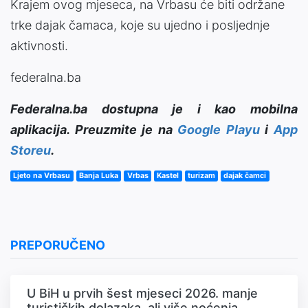
Krajem ovog mjeseca, na Vrbasu će biti održane
trke dajak čamaca, koje su ujedno i posljednje
aktivnosti.
federalna.ba
Federalna.ba dostupna je i kao mobilna
aplikacija. Preuzmite je na
Google Playu
i
App
Storeu
.
Ljeto na Vrbasu
Banja Luka
Vrbas
Kastel
turizam
dajak čamci
PREPORUČENO
U BiH u prvih šest mjeseci 2026. manje
turističkih dolazaka, ali više noćenja