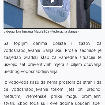
Video
Play
Player
is
loading.
Video
videoprilog Imrana Maglajlića (Federacija danas)
Sa toplijim danima dolaze i izazovi za
vodosnabdijevanje Banjaluke. Prošle sedmice je
zasjedao Gradski štab za vanredne situacije te
usvojio set preventivnih mjera s ciljem očuvanja
urednog vodosnabdijevanja.
Iz Vodovoda kažu da nema prostora za strah i da
će vodosnabdijevanje tokom ljeta biti uredno,
međutim, vremenske prilike mogu promijeniti
stvari. Zbog toga su i ove godine upućeni apeli