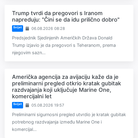
Trump tvrdi da pregovori s Iranom
napreduju: "Čini se da idu prilično dobro"
Svijet
06.08.2026 08:28
Predsjednik Sjedinjenih Američkih Država Donald
Trump izjavio je da pregovori s Teheranom, prema
njegovim sazn...
Američka agencija za avijaciju kaže da je
preliminarni pregled otkrio kratak gubitak
razdvajanja koji uključuje Marine One,
komercijalni let
Svijet
05.08.2026 19:57
Preliminarni sigurnosni pregled utvrdio je kratak gubitak
potrebnog razdvajanja između Marine One i
komercijal...