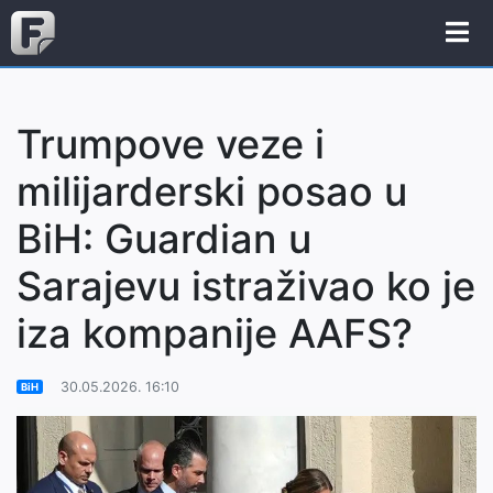
Trumpove veze i
milijarderski posao u
BiH: Guardian u
Sarajevu istraživao ko je
iza kompanije AAFS?
30.05.2026. 16:10
BiH