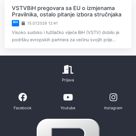
VSTVBiH pregovara sa EU o izmjenama
Pravilnika, ostalo pitanje izbora stručnjaka
BiH
15.07.2026 12:41
Visoko sudsko i tužilačko vijeće BiH (VSTV) dobilo je
podršku evropskih partnera za većinu svojih prije...
Prijava
Facebook
Youtube
Instagram