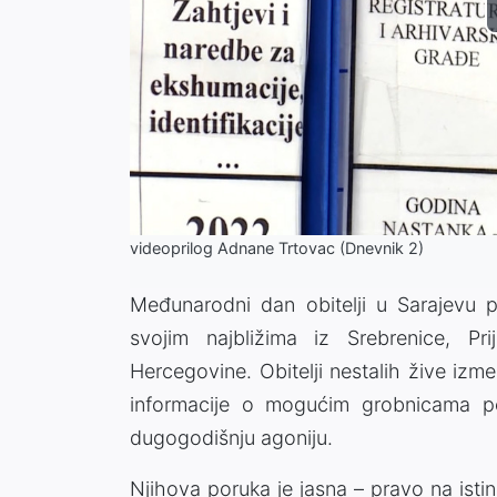
videoprilog Adnane Trtovac (Dnevnik 2)
Međunarodni dan obitelji u Sarajevu p
svojim najbližima iz Srebrenice, P
Hercegovine. Obitelji nestalih žive izm
informacije o mogućim grobnicama pok
dugogodišnju agoniju.
Njihova poruka je jasna – pravo na istinu 