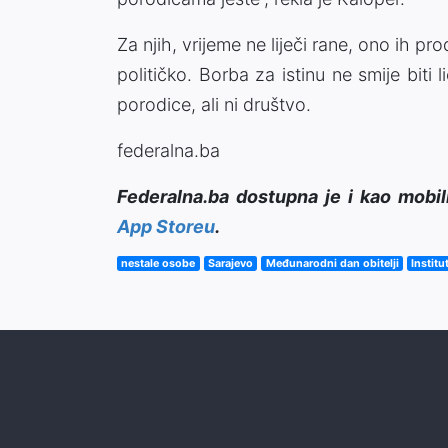
Za njih, vrijeme ne liječi rane, ono ih pr
političko. Borba za istinu ne smije biti
porodice, ali ni društvo.
federalna.ba
Federalna.ba dostupna je i kao mobil
App Storeu
.
nestale osobe
Sarajevo
Međunarodni dan obitelji
Institu