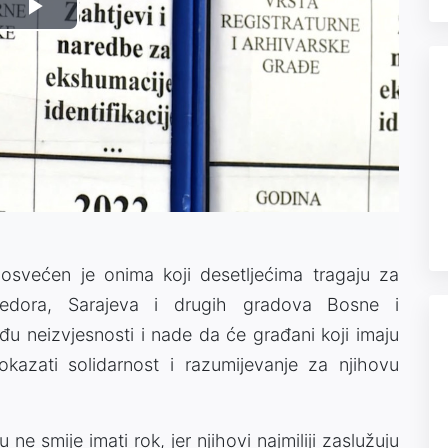
Play
Video
osvećen je onima koji desetljećima tragaju za
rijedora, Sarajeva i drugih gradova Bosne i
eđu neizvjesnosti i nade da će građani koji imaju
azati solidarnost i razumijevanje za njihovu
ne smije imati rok, jer njihovi najmiliji zaslužuju