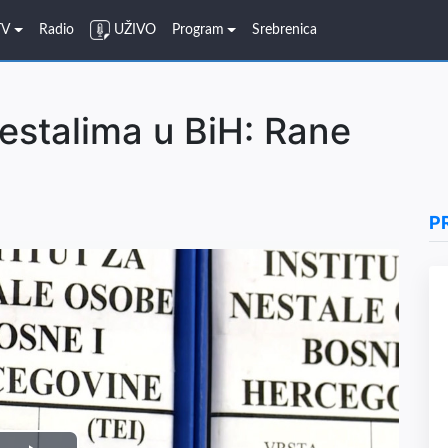
TV
Radio
UŽIVO
Program
Srebrenica
estalima u BiH: Rane
P