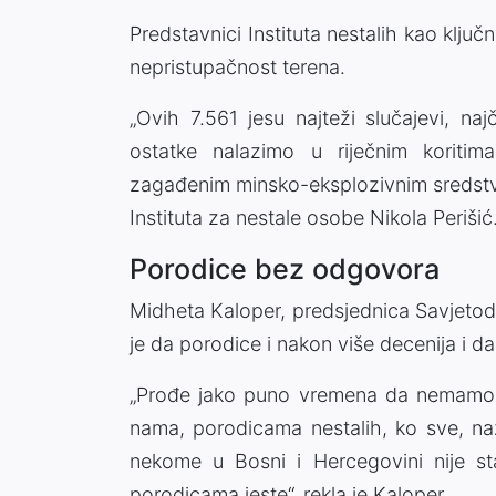
Predstavnici Instituta nestalih kao ključne
nepristupačnost terena.
„Ovih 7.561 jesu najteži slučajevi, na
ostatke nalazimo u riječnim koritim
zagađenim minsko-eksplozivnim sredstvi
Instituta za nestale osobe Nikola Perišić
Porodice bez odgovora
Midheta Kaloper, predsjednica Savjetod
je da porodice i nakon više decenija i 
„Prođe jako puno vremena da nemamo 
nama, porodicama nestalih, ko sve, naž
nekome u Bosni i Hercegovini nije st
porodicama jeste“, rekla je Kaloper.