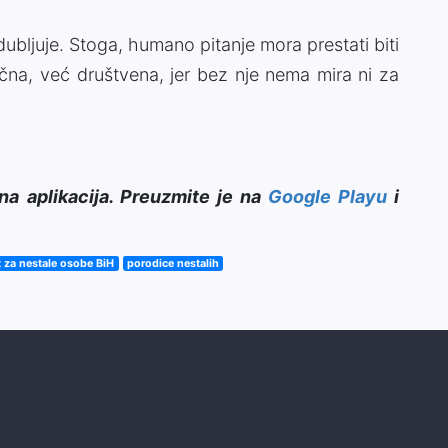
odubljuje. Stoga, humano pitanje mora prestati biti
 lična, već društvena, jer bez nje nema mira ni za
na aplikacija. Preuzmite je na
Google Playu
i
t za nestale osobe BiH
porodice nestalih