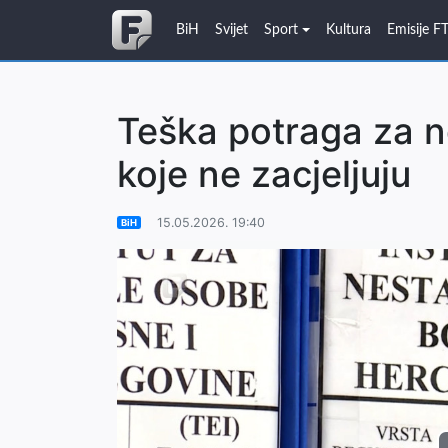
BiH
Svijet
Sport
Kultura
Emisije F
Teška potraga za n
koje ne zacjeljuju
15.05.2026. 19:40
BiH