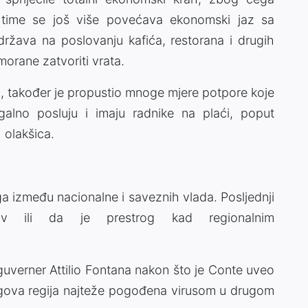
o time se još više povećava ekonomski jaz sa
ržava na poslovanju kafića, restorana i drugih
morane zatvoriti vrata.
no, također je propustio mnoge mjere potpore koje
egalno posluju i imaju radnike na plaći, poput
 olakšica.
loga između nacionalne i saveznih vlada. Posljednji
iv ili da je prestrog kad regionalnim
 guverner Attilio Fontana nakon što je Conte uveo
njegova regija najteže pogođena virusom u drugom