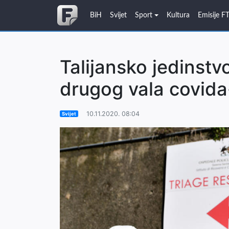
BiH
Svijet
Sport
Kultura
Emisije F
Talijansko jedinstv
drugog vala covida
10.11.2020. 08:04
Svijet