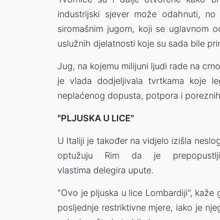
industrijski sjever može odahnuti, n
siromašnim jugom, koji se uglavnom od
uslužnih djelatnosti koje su sada bile pri
Jug, na kojemu milijuni ljudi rade na cr
je vlada dodjeljivala tvrtkama koje l
neplaćenog dopusta, potpora i poreznih
"PLJUSKA U LICE"
U Italiji je također na vidjelo izišla nes
optužuju Rim da je prepopustlj
vlastima delegira upute.
"Ovo je pljuska u lice Lombardiji", kaže
posljednje restriktivne mjere, iako je 