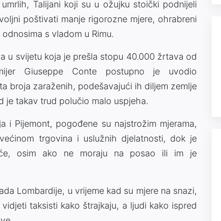
mrlih, Talijani koji su u ožujku stoički podnijeli
oljni poštivati manje rigorozne mjere, ohrabreni
jim odnosima s vladom u Rimu.
lja u svijetu koja je prešla stopu 40.000 žrtava od
emijer Giuseppe Conte postupno je uvodio
ta broja zaraženih, podešavajući ih diljem zemlje
 je takav trud polučio malo uspjeha.
dija i Pijemont, pogođene su najstrožim mjerama,
većinom trgovina i uslužnih djelatnosti, dok je
će, osim ako ne moraju na posao ili im je
ada Lombardije, u vrijeme kad su mjere na snazi,
djeti taksisti kako štrajkaju, a ljudi kako ispred
ave.