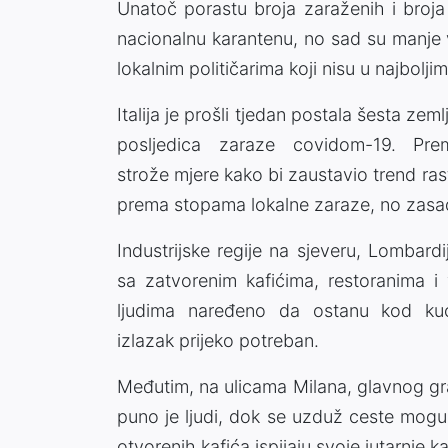
Unatoč porastu broja zaraženih i broja u
nacionalnu karantenu, no sad su manje v
lokalnim političarima koji nisu u najbol
Italija je prošli tjedan postala šesta zem
posljedica zaraze covidom-19. Pr
strože mjere kako bi zaustavio trend ras
prema stopama lokalne zaraze, no zasad
Industrijske regije na sjeveru, Lombar
sa zatvorenim kafićima, restoranima i 
ljudima naređeno da ostanu kod ku
izlazak prijeko potreban.
Međutim, na ulicama Milana, glavnog gr
puno je ljudi, dok se uzduž ceste mogu vi
otvorenih kafića ispijaju svoje jutarnje k