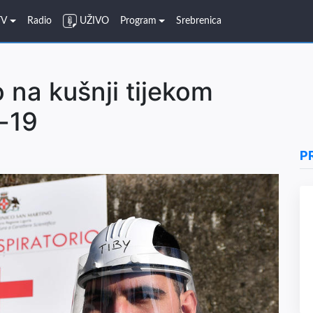
TV
Radio
UŽIVO
Program
Srebrenica
o na kušnji tijekom
-19
P