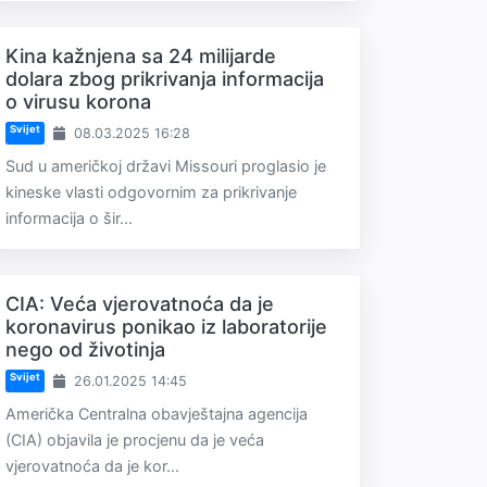
Kina kažnjena sa 24 milijarde
dolara zbog prikrivanja informacija
o virusu korona
Svijet
08.03.2025 16:28
Sud u američkoj državi Missouri proglasio je
kineske vlasti odgovornim za prikrivanje
informacija o šir...
CIA: Veća vjerovatnoća da je
koronavirus ponikao iz laboratorije
nego od životinja
Svijet
26.01.2025 14:45
Američka Centralna obavještajna agencija
(CIA) objavila je procjenu da je veća
vjerovatnoća da je kor...