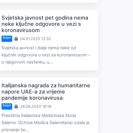
Svjetska javnost pet godina nema
neke ključne odgovore u vezi s
koronavirusom
Svijet
04.01.2025 12:32
Svjetska javnost i dalje nema neke od
ključnih odgovora u vezi sa koronavirusom –
o njegovom nastanku, u...
Italijanska nagrada za humanitarne
napore UAE-a za vrijeme
pandemije koronavirusa
Svijet
28.09.2024 18:18
Prestižna italijanska Medicinska škola
Salerno (Schola Medica Salernitana) odala je
priznanje še...