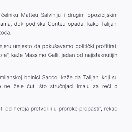
čelniku Matteu Salviniju i drugim opozicijskim
etama, dok podrška Conteu opada, kako Talijani
koća.
jeru umjesto da pokušavamo politički profitirati
fe", kaže Massimo Galli, jedan od najistaknutijih
 milanskoj bolnici Sacco, kaže da Talijani koji su
 ne žele čuti što stručnjaci imaju za reći o
 od heroja pretvorili u proroke propasti", rekao