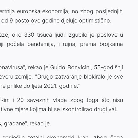
jinertnija europska ekonomija, no zbog posljednjih
od 9 posto ove godine djeluje optimistično.
ze, oko 330 tisuća ljudi izgubilo je poslove u
iji počela pandemija, i rujna, prema brojkama
onavirusa", rekao je Guido Bonvicini, 55-godišnji
jeveru zemlje. "Drugo zatvaranje blokiralo je sve
e prilike do ljeta 2021. godine."
vi Rim i 20 saveznih vlada zbog toga što nisu
tivne mjere kojima bi se iskontrolirao drugi val.
, građane", rekao je.
 spriječile totalni ekonomski krah, zbog čega