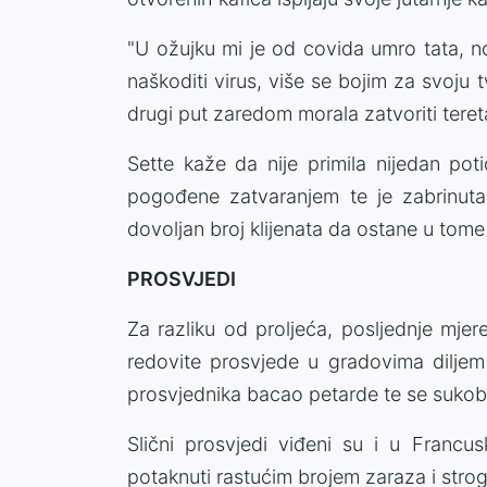
"U ožujku mi je od covida umro tata, n
naškoditi virus, više se bojim za svoju t
drugi put zaredom morala zatvoriti teret
Sette kaže da nije primila nijedan pot
pogođene zatvaranjem te je zabrinuta
dovoljan broj klijenata da ostane u tome
PROSVJEDI
Za razliku od proljeća, posljednje mje
redovite prosvjede u gradovima diljem
prosvjednika bacao petarde te se sukobl
Slični prosvjedi viđeni su i u Francu
potaknuti rastućim brojem zaraza i stro