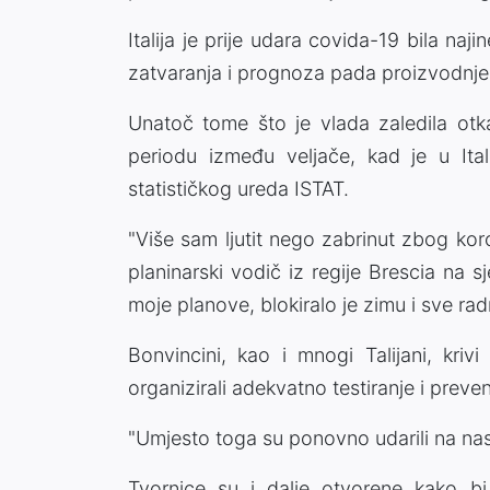
Italija je prije udara covida-19 bila na
zatvaranja i prognoza pada proizvodnje 
Unatoč tome što je vlada zaledila otka
periodu između veljače, kad je u Ital
statističkog ureda ISTAT.
"Više sam ljutit nego zabrinut zbog kor
planinarski vodič iz regije Brescia na s
moje planove, blokiralo je zimu i sve radn
Bonvincini, kao i mnogi Talijani, kri
organizirali adekvatno testiranje i preven
"Umjesto toga su ponovno udarili na nas
Tvornice su i dalje otvorene kako bi