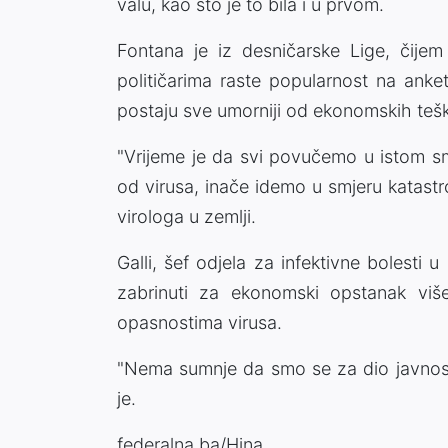
valu, kao što je to bila i u prvom.
Fontana je iz desničarske Lige, čijem 
političarima raste popularnost na ank
postaju sve umorniji od ekonomskih teš
"Vrijeme je da svi povučemo u istom sm
od virusa, inače idemo u smjeru katastro
virologa u zemlji.
Galli, šef odjela za infektivne bolesti u
zabrinuti za ekonomski opstanak više
opasnostima virusa.
"Nema sumnje da smo se za dio javnosti
je.
federalna.ba/Hina