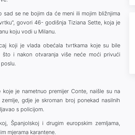
o sad se ne bojim da će meni ili mojim bližnjima
vrtku", govori 46- godišnja Tiziana Sette, koja je
anu koju vodi u Milanu.
icaj koji je vlada obećala tvrtkama koje su bile
 što i nakon otvaranja više neće moći privući
 poslu.
re koje je nametnuo premijer Conte, naišle su na
 zemlje, gdje je skroman broj ponekad nasilnih
javao s policijom.
skoj, Španjolskoj i drugim europskim zemljama,
gim mjerama karantene.