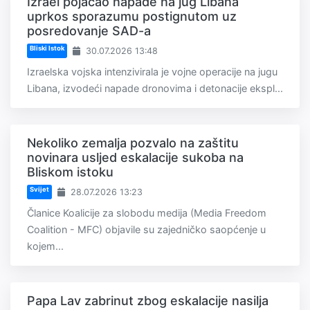
Izrael pojačao napade na jug Libana
uprkos sporazumu postignutom uz
posredovanje SAD-a
Bliski Istok
30.07.2026 13:48
Izraelska vojska intenzivirala je vojne operacije na jugu
Libana, izvodeći napade dronovima i detonacije ekspl...
Nekoliko zemalja pozvalo na zaštitu
novinara usljed eskalacije sukoba na
Bliskom istoku
Svijet
28.07.2026 13:23
Članice Koalicije za slobodu medija (Media Freedom
Coalition - MFC) objavile su zajedničko saopćenje u
kojem...
Papa Lav zabrinut zbog eskalacije nasilja