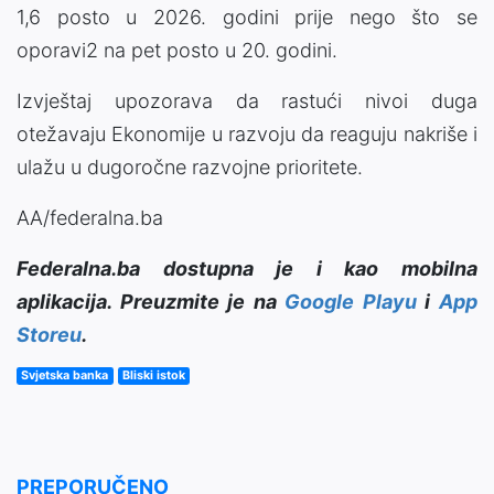
1,6 posto u 2026. godini prije nego što se
oporavi2 na pet posto u 20. godini.
Izvještaj upozorava da rastući nivoi duga
otežavaju Ekonomije u razvoju da reaguju nakriše i
ulažu u dugoročne razvojne prioritete.
AA/federalna.ba
Federalna.ba dostupna je i kao mobilna
aplikacija. Preuzmite je na
Google Playu
i
App
Storeu
.
Svjetska banka
Bliski istok
PREPORUČENO