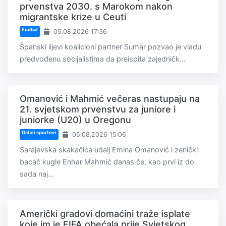
prvenstva 2030. s Marokom nakon
migrantske krize u Ceuti
Fudbal
05.08.2026 17:36
Španski lijevi koalicioni partner Sumar pozvao je vladu
predvođenu socijalistima da preispita zajedničk...
Omanović i Mahmić večeras nastupaju na
21. svjetskom prvenstvu za juniore i
juniorke (U20) u Oregonu
Ostali sportovi
05.08.2026 15:06
Sarajevska skakačica udalj Emina Omanović i zenički
bacač kugle Enhar Mahmić danas će, kao prvi iz do
sada naj...
Američki gradovi domaćini traže isplate
koje im je FIFA obećala prije Svjetskog