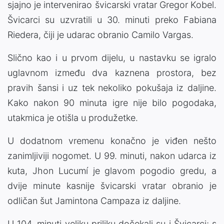
sjajno je intervenirao švicarski vratar Gregor Kobel.
Švicarci su uzvratili u 30. minuti preko Fabiana
Riedera, čiji je udarac obranio Camilo Vargas.
Slično kao i u prvom dijelu, u nastavku se igralo
uglavnom između dva kaznena prostora, bez
pravih šansi i uz tek nekoliko pokušaja iz daljine.
Kako nakon 90 minuta igre nije bilo pogodaka,
utakmica je otišla u produžetke.
U dodatnom vremenu konačno je viđen nešto
zanimljiviji nogomet. U 99. minuti, nakon udarca iz
kuta, Jhon Lucumí je glavom pogodio gredu, a
dvije minute kasnije švicarski vratar obranio je
odličan šut Jamintona Campaza iz daljine.
U 104. minuti veliku priliku dočekali su i Švicarci; s