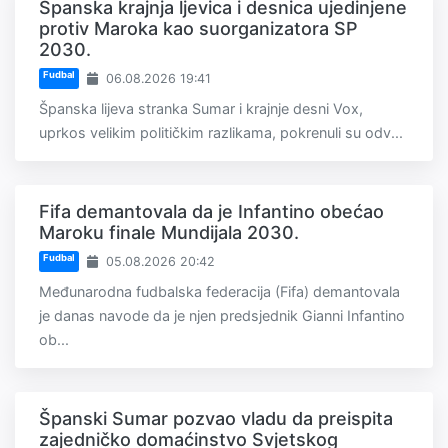
Španska krajnja ljevica i desnica ujedinjene
protiv Maroka kao suorganizatora SP
2030.
Fudbal
06.08.2026 19:41
Španska lijeva stranka Sumar i krajnje desni Vox,
uprkos velikim političkim razlikama, pokrenuli su odv...
Fifa demantovala da je Infantino obećao
Maroku finale Mundijala 2030.
Fudbal
05.08.2026 20:42
Međunarodna fudbalska federacija (Fifa) demantovala
je danas navode da je njen predsjednik Gianni Infantino
ob...
Španski Sumar pozvao vladu da preispita
zajedničko domaćinstvo Svjetskog