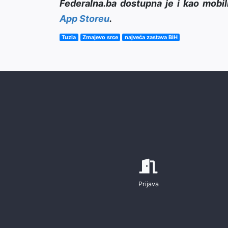
Federalna.ba dostupna je i kao mobil
App Storeu
.
Tuzla
Zmajevo srce
najveća zastava BiH
Prijava