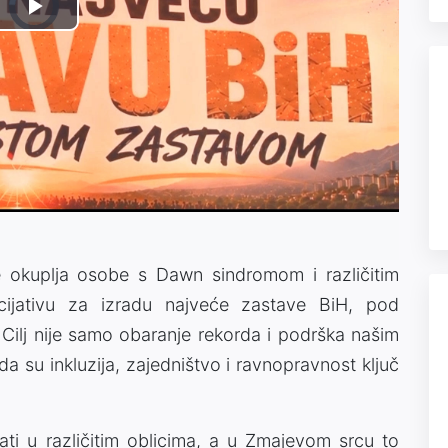
Video
Play
Player
is
loading.
Video
e okuplja osobe s Dawn sindromom i različitim
nicijativu za izradu najveće zastave BiH, pod
ilj nije samo obaranje rekorda i podrška našim
 su inkluzija, zajedništvo i ravnopravnost ključ
i u različitim oblicima, a u Zmajevom srcu to