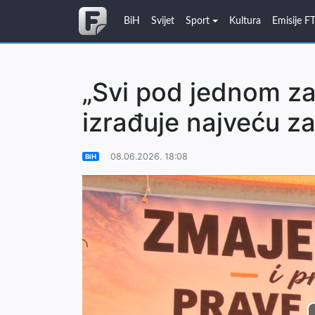
BiH
Svijet
Sport
Kultura
Emisije F
„Svi pod jednom z
izrađuje najveću z
08.06.2026. 18:08
BiH