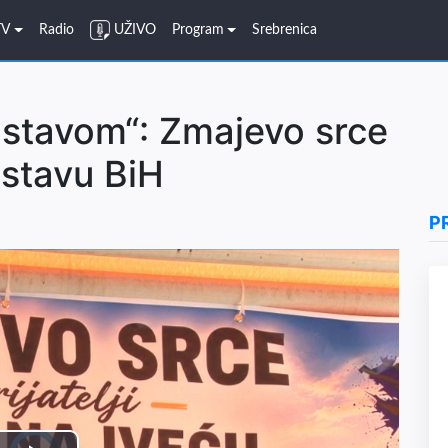
TV
Radio
UŽIVO
Program
Srebrenica
astavom“: Zmajevo srce
astavu BiH
P