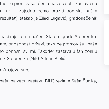
ntacije i promovisat ćemo najveću bh. zastavu na
 Tuzli i zajedno ćemo pružiti podršku našim
ezultat“, istakao je Zijad Lugavić, gradonačelnik
 naći mjesto na našem Starom gradu Srebreniku.
zam, pripadnost državi, tako će promoviše i naše
smo ponosni svi mi. Također zastava u fan zoni u
nik Srebrenika (NiP) Adnan Bjelić.
ko Zmajevo srce.
našu najveću zastavu BiH“, rekla je Saša Šunjka,