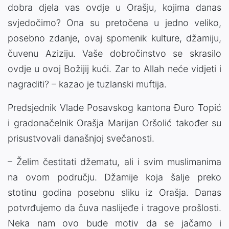
dobra djela vas ovdje u Orašju, kojima danas
svjedočimo? Ona su pretočena u jedno veliko,
posebno zdanje, ovaj spomenik kulture, džamiju,
čuvenu Aziziju. Vaše dobročinstvo se skrasilo
ovdje u ovoj Božijij kući. Zar to Allah neće vidjeti i
nagraditi? – kazao je tuzlanski muftija.
Predsjednik Vlade Posavskog kantona Đuro Topić
i gradonačelnik Orašja Marijan Oršolić također su
prisustvovali današnjoj svečanosti.
– Želim čestitati džematu, ali i svim muslimanima
na ovom području. Džamije koja šalje preko
stotinu godina posebnu sliku iz Orašja. Danas
potvrđujemo da čuva naslijeđe i tragove prošlosti.
Neka nam ovo bude motiv da se jačamo i