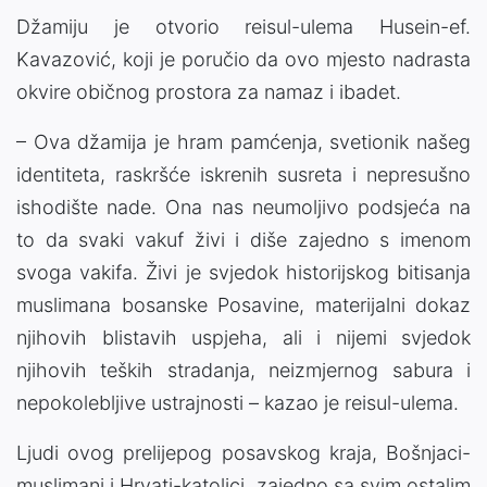
Džamiju je otvorio reisul-ulema Husein-ef.
Kavazović, koji je poručio da ovo mjesto nadrasta
okvire običnog prostora za namaz i ibadet.
– Ova džamija je hram pamćenja, svetionik našeg
identiteta, raskršće iskrenih susreta i nepresušno
ishodište nade. Ona nas neumoljivo podsjeća na
to da svaki vakuf živi i diše zajedno s imenom
svoga vakifa. Živi je svjedok historijskog bitisanja
muslimana bosanske Posavine, materijalni dokaz
njihovih blistavih uspjeha, ali i nijemi svjedok
njihovih teških stradanja, neizmjernog sabura i
nepokolebljive ustrajnosti – kazao je reisul-ulema.
Ljudi ovog prelijepog posavskog kraja, Bošnjaci-
muslimani i Hrvati-katolici, zajedno sa svim ostalim