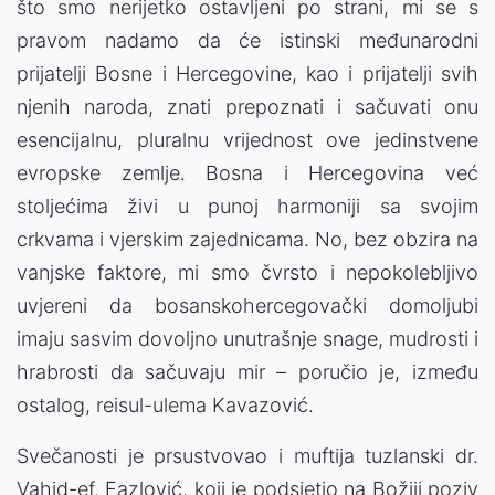
što smo nerijetko ostavljeni po strani, mi se s
pravom nadamo da će istinski međunarodni
prijatelji Bosne i Hercegovine, kao i prijatelji svih
njenih naroda, znati prepoznati i sačuvati onu
esencijalnu, pluralnu vrijednost ove jedinstvene
evropske zemlje. Bosna i Hercegovina već
stoljećima živi u punoj harmoniji sa svojim
crkvama i vjerskim zajednicama. No, bez obzira na
vanjske faktore, mi smo čvrsto i nepokolebljivo
uvjereni da bosanskohercegovački domoljubi
imaju sasvim dovoljno unutrašnje snage, mudrosti i
hrabrosti da sačuvaju mir – poručio je, između
ostalog, reisul-ulema Kavazović.
Svečanosti je prsustvovao i muftija tuzlanski dr.
Vahid-ef. Fazlović, koji je podsjetio na Božiji poziv