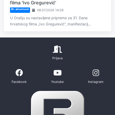
filma 'Ivo Gregurević'
Bh. aktuelnosti
08.07.2026 14:26
U Orašju su nastavljene pripreme za 31. Dane
hrvatskog filma „Ivo Gregurević“, manifestacij...
Prijava
Facebook
Youtube
Instagram