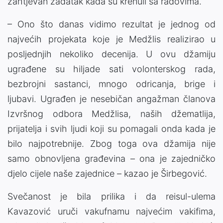
zahtjevan zadatak kada su krenuli sa radovima.
– Ono što danas vidimo rezultat je jednog od
najvećih projekata koje je Medžlis realizirao u
posljednjih nekoliko decenija. U ovu džamiju
ugrađene su hiljade sati volonterskog rada,
bezbrojni sastanci, mnogo odricanja, brige i
ljubavi. Ugrađen je nesebičan angažman članova
Izvršnog odbora Medžlisa, naših džematlija,
prijatelja i svih ljudi koji su pomagali onda kada je
bilo najpotrebnije. Zbog toga ova džamija nije
samo obnovljena građevina – ona je zajedničko
djelo cijele naše zajednice – kazao je Širbegović.
Svečanost je bila prilika i da reisul-ulema
Kavazović uruči vakufnamu najvećim vakifima,