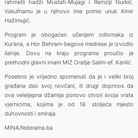
rahmetli hadži Mustafi-Mujagi i Remziji Nurkić.
Vakufnamu je u njihovo ime primio unuk Almir
Hažimujić.
Program je obogaćen učenjem odlomaka iz
Kur’ana, a Hor Behram-begove medrese je izvodio
ilahije. Dovu na kraju programa proučio je
prethodni glavni imam MIZ Orašje Salim-ef. Kanlić.
Posebno je vrijedno spomenuti da je i veliki broj
građana dao svoj novčani, ili drugi doprinos da
ova veleljepna džamija ponovo otvori svoja vrata
vjernicima, kojima je od 19. stoljeća mjesto
duhovnosti i smiraja.
MINA/federalna.ba