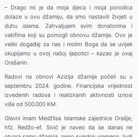
– Drago mi je da moja djeca i moja porodica
dolaze u ovu džamiju, da smo nastavili živjeti u
duhu islama. Zahvaljujem svim donatorima i
vakifima koji su pomogli obnovu džamije. Ovo je
veliki događaj za nas i molim Boga da se uvijek
okupljamo u ovoj našoj ljepotici – kazao je ovaj
Orašanin.
Radovi na obnovi Azizija džamije počeli su u
septembru 2024. godine. Financijska vrijednost
izvedenih radova i realiziranih aktivnosti iznosi
više od 500.000 KM.
Glavni imam Medžlisa Islamske zajednice Orašje,
hfz. Redžo-ef. Sivić je naveo da se danas ne
otvara samo džamija, nego svjedok vremena, ljudi