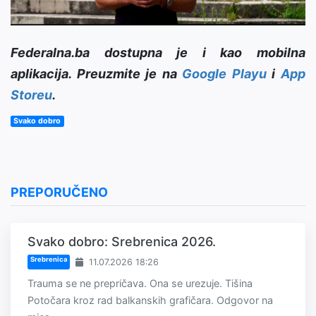
Federalna.ba dostupna je i kao mobilna
aplikacija. Preuzmite je na
Google Playu
i
App
Storeu
.
Svako dobro
PREPORUČENO
Svako dobro: Srebrenica 2026.
Srebrenica
11.07.2026 18:26
Trauma se ne prepričava. Ona se urezuje. Tišina
Potočara kroz rad balkanskih grafičara. Odgovor na