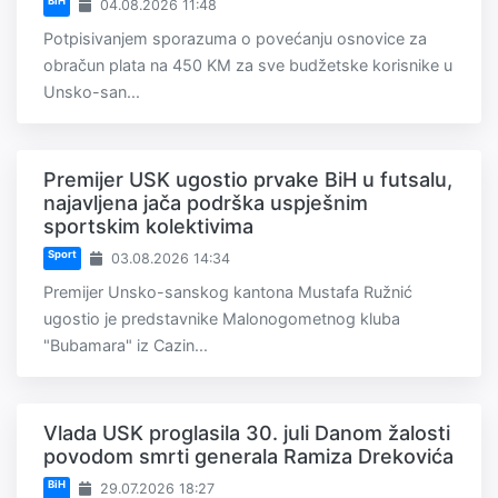
BiH
04.08.2026 11:48
Potpisivanjem sporazuma o povećanju osnovice za
obračun plata na 450 KM za sve budžetske korisnike u
Unsko-san...
Premijer USK ugostio prvake BiH u futsalu,
najavljena jača podrška uspješnim
sportskim kolektivima
Sport
03.08.2026 14:34
Premijer Unsko-sanskog kantona Mustafa Ružnić
ugostio je predstavnike Malonogometnog kluba
"Bubamara" iz Cazin...
Vlada USK proglasila 30. juli Danom žalosti
povodom smrti generala Ramiza Drekovića
BiH
29.07.2026 18:27