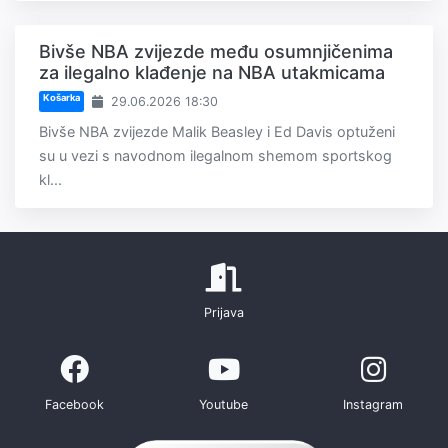
Bivše NBA zvijezde među osumnjičenima
za ilegalno klađenje na NBA utakmicama
Košarka
29.06.2026 18:30
Bivše NBA zvijezde Malik Beasley i Ed Davis optuženi
su u vezi s navodnom ilegalnom shemom sportskog
kl...
Prijava
Facebook
Youtube
Instagram