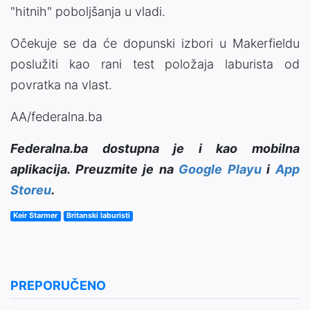
"hitnih" poboljšanja u vladi.
Očekuje se da će dopunski izbori u Makerfieldu
poslužiti kao rani test položaja laburista od
povratka na vlast.
AA/federalna.ba
Federalna.ba dostupna je i kao mobilna
aplikacija. Preuzmite je na
Google Playu
i
App
Storeu
.
Keir Starmer
Britanski laburisti
PREPORUČENO