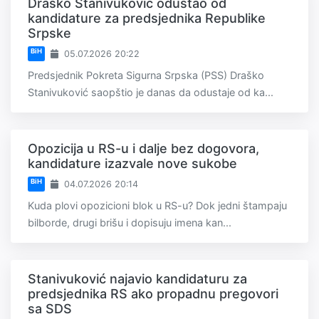
Draško Stanivuković odustao od
kandidature za predsjednika Republike
Srpske
BiH
05.07.2026 20:22
Predsjednik Pokreta Sigurna Srpska (PSS) Draško
Stanivuković saopštio je danas da odustaje od ka...
Opozicija u RS-u i dalje bez dogovora,
kandidature izazvale nove sukobe
BiH
04.07.2026 20:14
Kuda plovi opozicioni blok u RS-u? Dok jedni štampaju
bilborde, drugi brišu i dopisuju imena kan...
Stanivuković najavio kandidaturu za
predsjednika RS ako propadnu pregovori
sa SDS