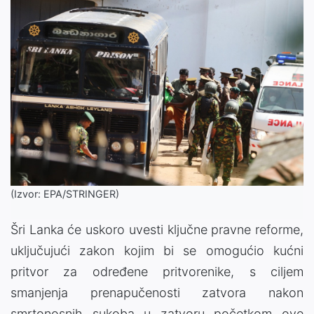
(Izvor: EPA/STRINGER)
Šri Lanka će uskoro uvesti ključne pravne reforme,
uključujući zakon kojim bi se omogućio kućni
pritvor za određene pritvorenike, s ciljem
smanjenja prenapučenosti zatvora nakon
smrtonosnih sukoba u zatvoru početkom ove