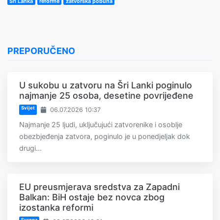
Šri Lanka
reforme
zatvorska pobuna
PREPORUČENO
U sukobu u zatvoru na Šri Lanki poginulo
najmanje 25 osoba, desetine povrijeđene
Svijet
06.07.2026 10:37
Najmanje 25 ljudi, uključujući zatvorenike i osoblje
obezbjeđenja zatvora, poginulo je u ponedjeljak dok
drugi...
EU preusmjerava sredstva za Zapadni
Balkan: BiH ostaje bez novca zbog
izostanka reformi
Evropa