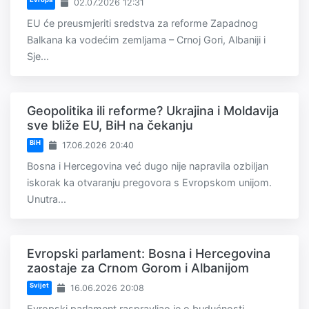
02.07.2026 12:31
EU će preusmjeriti sredstva za reforme Zapadnog
Balkana ka vodećim zemljama – Crnoj Gori, Albaniji i
Sje...
Geopolitika ili reforme? Ukrajina i Moldavija
sve bliže EU, BiH na čekanju
BiH
17.06.2026 20:40
Bosna i Hercegovina već dugo nije napravila ozbiljan
iskorak ka otvaranju pregovora s Evropskom unijom.
Unutra...
Evropski parlament: Bosna i Hercegovina
zaostaje za Crnom Gorom i Albanijom
Svijet
16.06.2026 20:08
Evropski parlament raspravljao je o budućnosti