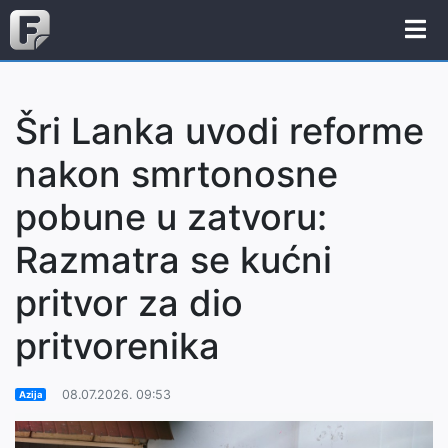
Šri Lanka uvodi reforme
nakon smrtonosne
pobune u zatvoru:
Razmatra se kućni
pritvor za dio
pritvorenika
08.07.2026. 09:53
Azija