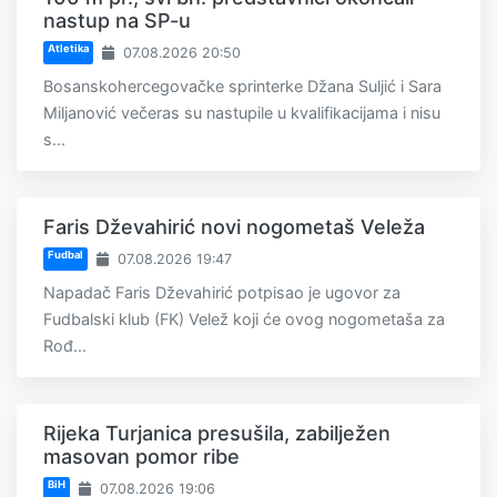
nastup na SP-u
Atletika
07.08.2026 20:50
Bosanskohercegovačke sprinterke Džana Suljić i Sara
Miljanović večeras su nastupile u kvalifikacijama i nisu
s...
Faris Dževahirić novi nogometaš Veleža
Fudbal
07.08.2026 19:47
Napadač Faris Dževahirić potpisao je ugovor za
Fudbalski klub (FK) Velež koji će ovog nogometaša za
Rođ...
Rijeka Turjanica presušila, zabilježen
masovan pomor ribe
BiH
07.08.2026 19:06