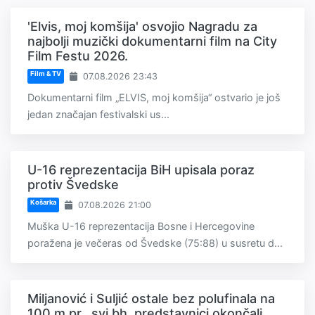
'Elvis, moj komšija' osvojio Nagradu za
najbolji muzički dokumentarni film na City
Film Festu 2026.
Film & TV
07.08.2026 23:43
Dokumentarni film „ELVIS, moj komšija“ ostvario je još
jedan značajan festivalski us...
U-16 reprezentacija BiH upisala poraz
protiv Švedske
Košarka
07.08.2026 21:00
Muška U-16 reprezentacija Bosne i Hercegovine
poražena je večeras od Švedske (75:88) u susretu d...
Miljanović i Suljić ostale bez polufinala na
100 m pr., svi bh. predstavnici okončali