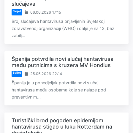
slučajeva
Svijet
06.06.2026 17:15
Broj slučajeva hantavirusa prijavljenih Svjetskoj
zdravstvenoj organizaciji (WHO) i dalje je na 13, bez
zabilj...
Španija potvrdila novi slučaj hantavirusa
među putnicima s kruzera MV Hondius
Svijet
25.05.2026 22:14
Španija je u ponedjeljak potvrdila novi slučaj
hantavirusa među osobama koje se nalaze pod
preventivnim...
Turistički brod pogođen epidemijom
hantavirusa stigao u luku Rotterdam na
dezinfekciju