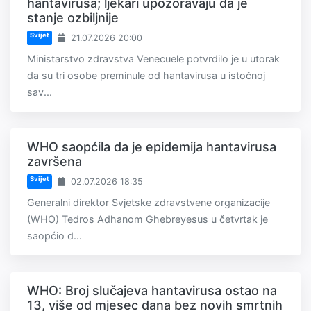
hantavirusa; ljekari upozoravaju da je
stanje ozbiljnije
Svijet
21.07.2026 20:00
Ministarstvo zdravstva Venecuele potvrdilo je u utorak
da su tri osobe preminule od hantavirusa u istočnoj
sav...
WHO saopćila da je epidemija hantavirusa
završena
Svijet
02.07.2026 18:35
Generalni direktor Svjetske zdravstvene organizacije
(WHO) Tedros Adhanom Ghebreyesus u četvrtak je
saopćio d...
WHO: Broj slučajeva hantavirusa ostao na
13, više od mjesec dana bez novih smrtnih