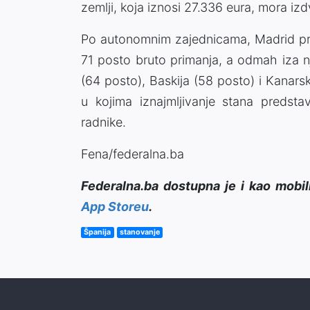
zemlji, koja iznosi 27.336 eura, mora izdv
Po autonomnim zajednicama, Madrid predn
71 posto bruto primanja, a odmah iza n
(64 posto), Baskija (58 posto) i Kanar
u kojima iznajmljivanje stana predsta
radnike.
Fena/federalna.ba
Federalna.ba dostupna je i kao mobil
App Storeu
.
Španija
stanovanje