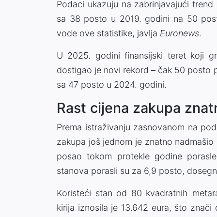
Podaci ukazuju na zabrinjavajući trend 
sa 38 posto u 2019. godini na 50 posto
vode ove statistike, javlja
Euronews
.
U 2025. godini finansijski teret koji g
dostigao je novi rekord – čak 50 posto p
sa 47 posto u 2024. godini.
Rast cijena zakupa znat
Prema istraživanju zasnovanom na podac
zakupa još jednom je znatno nadmašio r
posao tokom protekle godine porasle 
stanova porasli su za 6,9 posto, doseg
Koristeći stan od 80 kvadratnih metara
kirija iznosila je 13.642 eura, što znač