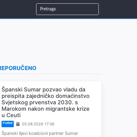
REPORUČENO
Španski Sumar pozvao vladu da
preispita zajedničko domaćinstvo
Svjetskog prvenstva 2030. s
Marokom nakon migrantske krize
u Ceuti
Fudbal
05.08.2026 17:36
Španski lijevi koalicioni partner Sumar