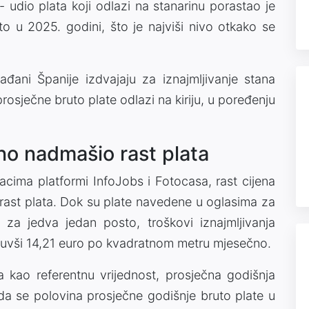
- udio plata koji odlazi na stanarinu porastao je
 u 2025. godini, što je najviši nivo otkako se
rađani Španije izdvajaju za iznajmljivanje stana
rosječne bruto plate odlazi na kiriju, u poređenju
no nadmašio rast plata
ima platformi InfoJobs i Fotocasa, rast cijena
ast plata. Dok su plate navedene u oglasima za
za jedva jedan posto, troškovi iznajmljivanja
nuvši 14,21 euro po kvadratnom metru mjesečno.
 kao referentnu vrijednost, prosječna godišnja
i da se polovina prosječne godišnje bruto plate u