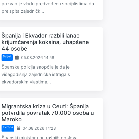
pozvao je vladu predvođenu socijalistima da
preispita zajedničk...
Španija i Ekvador razbili lanac
krijumčarenja kokaina, uhapšene
44 osobe
Svijet
05.08.2026 14:58
Španska policija saopćila je da je
višegodišnja zajednička istraga s
ekvadorskim vlastima...
Migrantska kriza u Ceuti: Španija
potvrdila povratak 70.000 osoba u
Maroko
Evropa
04.08.2026 14:23
Španski ministar unutrašnjih poslova