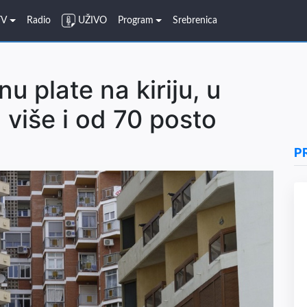
TV
Radio
UŽIVO
Program
Srebrenica
u plate na kiriju, u
 više i od 70 posto
P