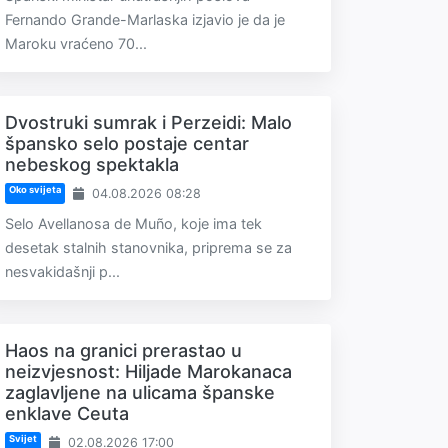
Fernando Grande-Marlaska izjavio je da je
Maroku vraćeno 70...
Dvostruki sumrak i Perzeidi: Malo
špansko selo postaje centar
nebeskog spektakla
Oko svijeta
04.08.2026 08:28
Selo Avellanosa de Muño, koje ima tek
desetak stalnih stanovnika, priprema se za
nesvakidašnji p...
Haos na granici prerastao u
neizvjesnost: Hiljade Marokanaca
zaglavljene na ulicama španske
enklave Ceuta
Svijet
02.08.2026 17:00