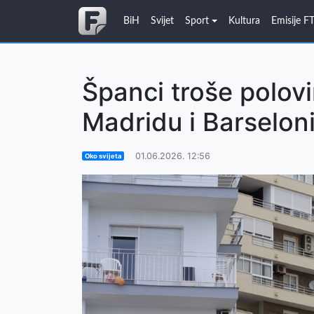
BiH
Svijet
Sport
Kultura
Emisije F
Španci troše polovin
Madridu i Barseloni
01.06.2026. 12:56
Oko svijeta