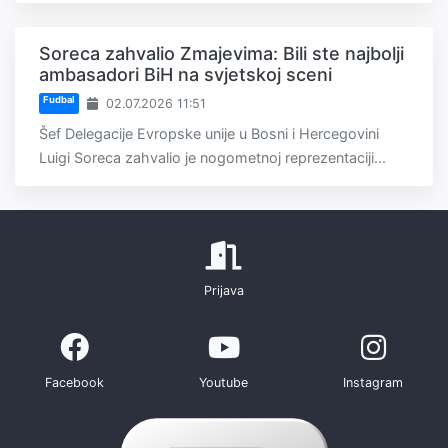
Soreca zahvalio Zmajevima: Bili ste najbolji
ambasadori BiH na svjetskoj sceni
Fudbal
02.07.2026 11:51
Šef Delegacije Evropske unije u Bosni i Hercegovini
Luigi Soreca zahvalio je nogometnoj reprezentaciji...
Prijava
Facebook
Youtube
Instagram