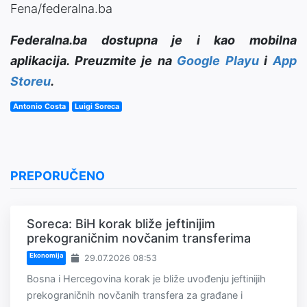
Fena/federalna.ba
Federalna.ba dostupna je i kao mobilna
aplikacija. Preuzmite je na
Google Playu
i
App
Storeu
.
Antonio Costa
Luigi Soreca
PREPORUČENO
Soreca: BiH korak bliže jeftinijim
prekograničnim novčanim transferima
Ekonomija
29.07.2026 08:53
Bosna i Hercegovina korak je bliže uvođenju jeftinijih
prekograničnih novčanih transfera za građane i