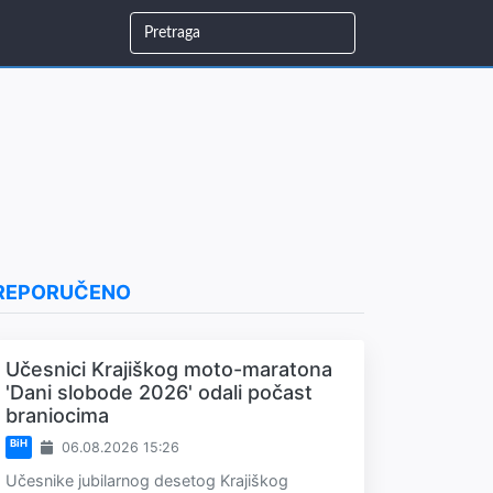
REPORUČENO
Učesnici Krajiškog moto-maratona
'Dani slobode 2026' odali počast
braniocima
BiH
06.08.2026 15:26
Učesnike jubilarnog desetog Krajiškog