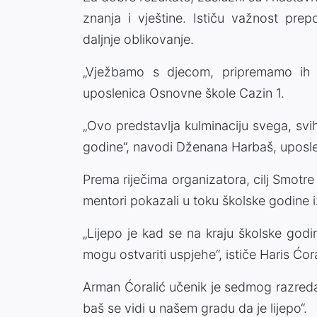
znanja i vještine. Ističu važnost pre
daljnje oblikovanje.
„Vježbamo s djecom, pripremamo ih 
uposlenica Osnovne škole Cazin 1.
„Ovo predstavlja kulminaciju svega, svi
godine“, navodi Dženana Harbaš, uposle
Prema riječima organizatora, cilj Smotre 
mentori pokazali u toku školske godine i
„Lijepo je kad se na kraju školske godi
mogu ostvariti uspjehe“, ističe Haris Ć
Arman Ćoralić učenik je sedmog razreda
baš se vidi u našem gradu da je lijepo“.