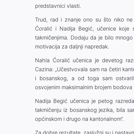
predstavnici vlasti.
Trud, rad i znanje ono su što niko ne
Ćoralić i Nadija Begić, učenice koje 
takmičenjima. Dodaju da je bilo mnogo o
motivacija za daljnji napredak.
Nahla Ćoralić učenica je devetog raz
Cazina: „Učestvovala sam na četiri kanto
i bosanskog, a od toga sam ostvaril
osvojenim maksimalnim brojem bodova i 
Nadija Begić učenica je petog razred
takmičenju iz bosanskog jezika, bila s
općinskom i drugo na kantonalnom“.
Za dobre rezultate, zaslužni su i nastav