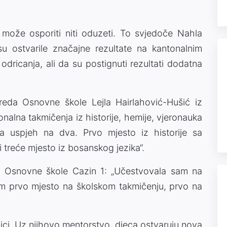
 može osporiti niti oduzeti. To svjedoče Nahla
su ostvarile značajne rezultate na kantonalnim
dricanja, ali da su postignuti rezultati dodatna
reda Osnovne škole Lejla Hairlahović-Hušić iz
nalna takmičenja iz historije, hemije, vjeronauka
a uspjeh na dva. Prvo mjesto iz historije sa
treće mjesto iz bosanskog jezika“.
a Osnovne škole Cazin 1: „Učestvovala sam na
am prvo mjesto na školskom takmičenju, prvo na
nici. Uz njihovo mentorstvo, djeca ostvaruju nova