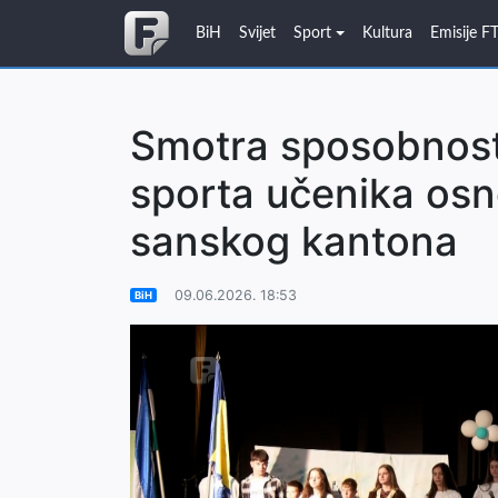
BiH
Svijet
Sport
Kultura
Emisije F
Smotra sposobnosti,
sporta učenika osn
sanskog kantona
09.06.2026. 18:53
BiH