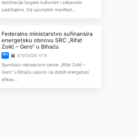
destinacije bogate kulturnim i zabavnim
sadržajima. Od sportskih manifest...
Federalno ministarstvo sufinansira
energetsku obnovu SRC „Rifat
Zolić – Gero“ u Bihaću
BiH
27.07.2026 17:15
Sportsko-rekreacioni centar „Rifat Zolić –
Gero“ u Bihaću uskoro će dobiti energetski
efikas...