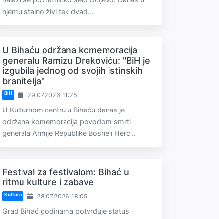
njemu stalno živi tek dvad...
U Bihaću održana komemoracija
generalu Ramizu Drekoviću: "BiH je
izgubila jednog od svojih istinskih
branitelja"
BiH
29.07.2026 11:25
U Kulturnom centru u Bihaću danas je
održana komemoracija povodom smrti
generala Armije Republike Bosne i Herc...
Festival za festivalom: Bihać u
ritmu kulture i zabave
Kultura
28.07.2026 18:05
Grad Bihać godinama potvrđuje status