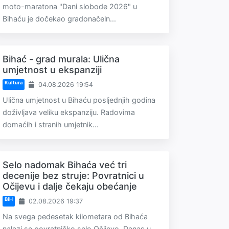
moto-maratona "Dani slobode 2026" u
Bihaću je dočekao gradonačeln...
Bihać - grad murala: Ulična
umjetnost u ekspanziji
Kultura
04.08.2026 19:54
Ulična umjetnost u Bihaću posljednjih godina
doživljava veliku ekspanziju. Radovima
domaćih i stranih umjetnik...
Selo nadomak Bihaća već tri
decenije bez struje: Povratnici u
Očijevu i dalje čekaju obećanje
BiH
02.08.2026 19:37
Na svega pedesetak kilometara od Bihaća
nalazi se povratničko selo Očijevo. Danas u