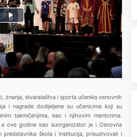
Video
Play
Player
is
loading.
Video
, znanja, stvaralaštva i sporta učenika osnovnih
ja i nagrade dodijeljene su učenicima koji su
alnim takmičenjima, kao i njihovim mentorima.
 a ove godine kao suorganizator je i Osnovna
predstavnika škola i institucija, prisustvovali i