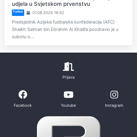
udjela u Svjetskom prvenstvu
Fudbal
01.08.2026 16:42
Predsjednik Azijske fudbalske konfederacije (AFC)
Shaikh Salman bin Ebrahim Al Khalifa pozdravio je u
subotu o...
Prijava
Facebook
Youtube
Instagram