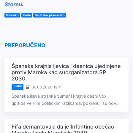
Storeu
.
Meksiko
škole
Svjetsko prvenstvo
PREPORUČENO
Španska krajnja ljevica i desnica ujedinjene
protiv Maroka kao suorganizatora SP
2030.
Fudbal
06.08.2026 19:41
Španska lijeva stranka Sumar i krajnje desni Vox,
uprkos velikim političkim razlikama, pokrenuli su odv...
Fifa demantovala da je Infantino obećao
Maroku finale Mundijala 2030.