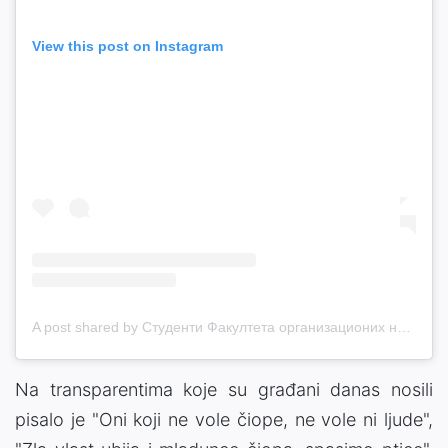
View this post on Instagram
A post shared by Студенти Факултета организационих наука Универзитета у Београду (@blokada.fon)
Na transparentima koje su građani danas nosili
pisalo je "Oni koji ne vole čiope, ne vole ni ljude",