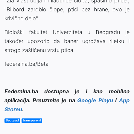
"Zla vlast ubija i mladunce čiopa, spasimo ptice",
"Bilbord zarobio čiope, ptići bez hrane, ovo je
krivično delo".
Biološki fakultet Univerziteta u Beogradu je
također upozorio da baner ugrožava rijetku i
strogo zaštićenu vrstu ptica.
federalna.ba/Beta
Federalna.ba dostupna je i kao mobilna
aplikacija. Preuzmite je na
Google Playu
i
App
Storeu
.
Beograd
transparent