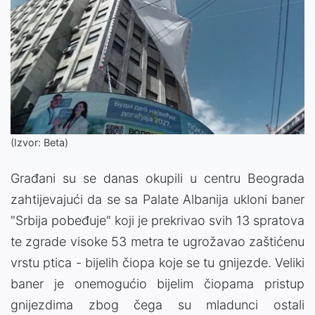
(Izvor: Beta)
Građani su se danas okupili u centru Beograda
zahtijevajući da se sa Palate Albanija ukloni baner
"Srbija pobeđuje" koji je prekrivao svih 13 spratova
te zgrade visoke 53 metra te ugrožavao zaštićenu
vrstu ptica - bijelih čiopa koje se tu gnijezde. Veliki
baner je onemogućio bijеlim čiopama pristup
gnijеzdima zbog čega su mladunci ostali