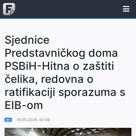
Sjednice
Predstavničkog doma
PSBiH-Hitna o zaštiti
čelika, redovna o
ratifikaciji sporazuma s
EIB-om
19.05.2026. 07:49
BiH