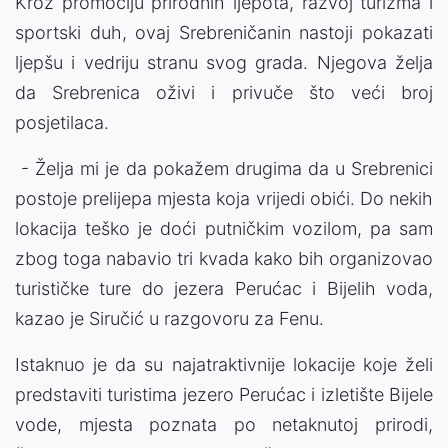
Kroz promociju prirodnih ljepota, razvoj turizma i
sportski duh, ovaj Srebreničanin nastoji pokazati
ljepšu i vedriju stranu svog grada. Njegova želja
da Srebrenica oživi i privuče što veći broj
posjetilaca.
- Želja mi je da pokažem drugima da u Srebrenici
postoje prelijepa mjesta koja vrijedi obići. Do nekih
lokacija teško je doći putničkim vozilom, pa sam
zbog toga nabavio tri kvada kako bih organizovao
turističke ture do jezera Perućac i Bijelih voda,
kazao je Siručić u razgovoru za Fenu.
Istaknuo je da su najatraktivnije lokacije koje želi
predstaviti turistima jezero Perućac i izletište Bijele
vode, mjesta poznata po netaknutoj prirodi,