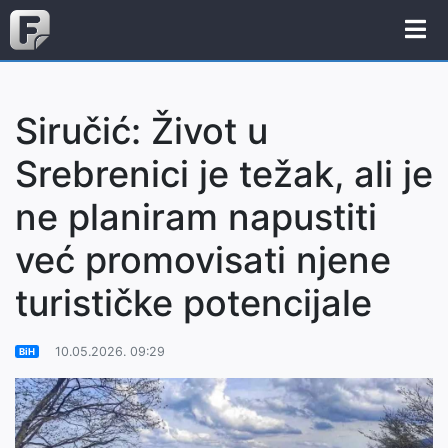
Siručić: Život u
Srebrenici je težak, ali je
ne planiram napustiti
već promovisati njene
turističke potencijale
10.05.2026. 09:29
BiH