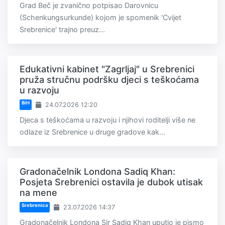
Grad Beč je zvanično potpisao Darovnicu
(Schenkungsurkunde) kojom je spomenik 'Cvijet
Srebrenice' trajno preuz...
Edukativni kabinet "Zagrljaj" u Srebrenici
pruža stručnu podršku djeci s teškoćama
u razvoju
BiH
24.07.2026 12:20
Djeca s teškoćama u razvoju i njihovi roditelji više ne
odlaze iz Srebrenice u druge gradove kak...
Gradonačelnik Londona Sadiq Khan:
Posjeta Srebrenici ostavila je dubok utisak
na mene
Srebrenica
23.07.2026 14:37
Gradonačelnik Londona Sir Sadiq Khan uputio je pismo