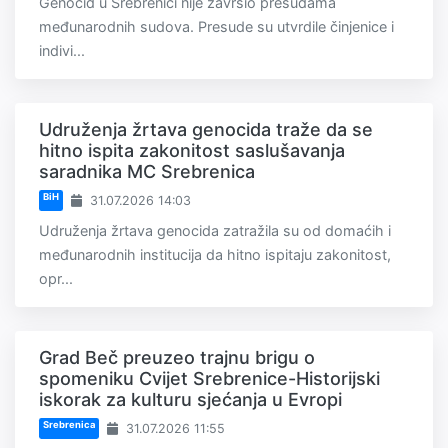
Genocid u Srebrenici nije završio presudama
međunarodnih sudova. Presude su utvrdile činjenice i
indivi...
Udruženja žrtava genocida traže da se
hitno ispita zakonitost saslušavanja
saradnika MC Srebrenica
BiH
31.07.2026 14:03
Udruženja žrtava genocida zatražila su od domaćih i
međunarodnih institucija da hitno ispitaju zakonitost,
opr...
Grad Beč preuzeo trajnu brigu o
spomeniku Cvijet Srebrenice-Historijski
iskorak za kulturu sjećanja u Evropi
Srebrenica
31.07.2026 11:55