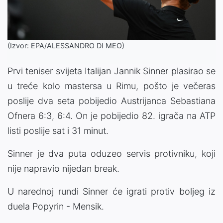
(Izvor: EPA/ALESSANDRO DI MEO)
Prvi teniser svijeta Italijan Jannik Sinner plasirao se
u treće kolo mastersa u Rimu, pošto je večeras
poslije dva seta pobijedio Austrijanca Sebastiana
Ofnera 6:3, 6:4. On je pobijedio 82. igrača na ATP
listi poslije sat i 31 minut.
Sinner je dva puta oduzeo servis protivniku, koji
nije napravio nijedan break.
U narednoj rundi Sinner će igrati protiv boljeg iz
duela Popyrin - Mensik.