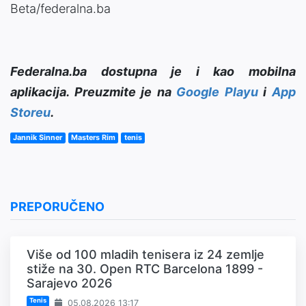
Beta/federalna.ba
Federalna.ba dostupna je i kao mobilna
aplikacija. Preuzmite je na
Google Playu
i
App
Storeu
.
Jannik Sinner
Masters Rim
tenis
PREPORUČENO
Više od 100 mladih tenisera iz 24 zemlje
stiže na 30. Open RTC Barcelona 1899 -
Sarajevo 2026
Tenis
05.08.2026 13:17