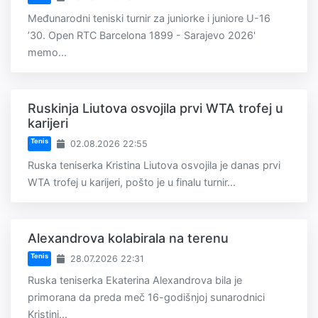
Međunarodni teniski turnir za juniorke i juniore U-16
’30. Open RTC Barcelona 1899 - Sarajevo 2026'
memo...
Ruskinja Liutova osvojila prvi WTA trofej u
karijeri
Tenis
02.08.2026 22:55
Ruska teniserka Kristina Liutova osvojila je danas prvi
WTA trofej u karijeri, pošto je u finalu turnir...
Alexandrova kolabirala na terenu
Tenis
28.07.2026 22:31
Ruska teniserka Ekaterina Alexandrova bila je
primorana da preda meč 16-godišnjoj sunarodnici
Kristini...