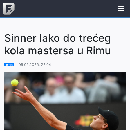
Sinner lako do trećeg
kola mastersa u Rimu
09.05.2026. 22:04
Tenis