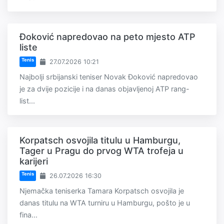
Đoković napredovao na peto mjesto ATP
liste
Tenis
27.07.2026 10:21
Najbolji srbijanski teniser Novak Đoković napredovao
je za dvije pozicije i na danas objavljenoj ATP rang-
list...
Korpatsch osvojila titulu u Hamburgu,
Tager u Pragu do prvog WTA trofeja u
karijeri
Tenis
26.07.2026 16:30
Njemačka teniserka Tamara Korpatsch osvojila je
danas titulu na WTA turniru u Hamburgu, pošto je u
fina...