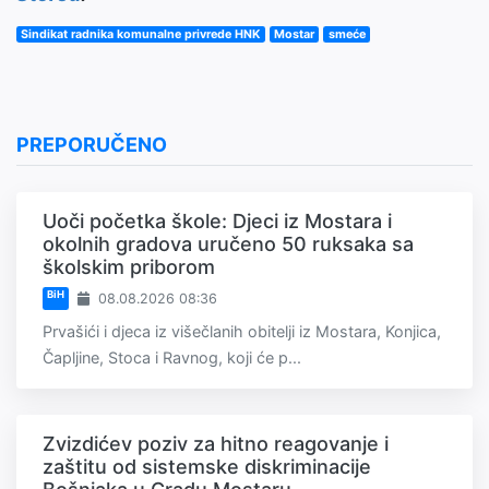
Sindikat radnika komunalne privrede HNK
Mostar
smeće
PREPORUČENO
Uoči početka škole: Djeci iz Mostara i
okolnih gradova uručeno 50 ruksaka sa
školskim priborom
BiH
08.08.2026 08:36
Prvašići i djeca iz višečlanih obitelji iz Mostara, Konjica,
Čapljine, Stoca i Ravnog, koji će p...
Zvizdićev poziv za hitno reagovanje i
zaštitu od sistemske diskriminacije