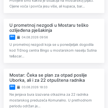
Provjerili smo kakva je situacija na mostarskoj pijaci.
Cijene voća i povrća jesu više, ali kupaca, bar...
U prometnoj nezgodi u Mostaru teško
ozlijeđena pješakinja
BiH
04.08.2026 09:56
U prometnoj nezgodi koja se u ponedjeljak dogodila
kod Tržnog centra Bingo u mostarskom naselju Sutina
te&scar...
Mostar: Čeka se plan za otpad poslije
Uborka, ali i za 22 otpuštena radnika
BiH
03.08.2026 18:33
Ne jenjava bura izazvana otkazima za 22 radnika
mostarskog preduzeća Komunalno. U prethodnom
periodu održan je...