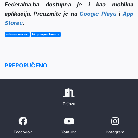
Federalna.ba dostupna je i kao mobilna
aplikacija. Preuzmite je na
Google Playu
i
App
Storeu
.
silvana mirvić
kk jumper taurus
PREPORUČENO
Prijava
Facebook
Youtube
Instagram