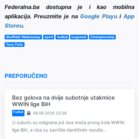
Federalna.ba dostupna je i kao mobilna
aplikacija. Preuzmite je na
Google Playu
i
App
Storeu
.
Sheffield Wednesday
sport
fudbal
nogomet
Championship
Tony Pulis
PREPORUČENO
Bez golova na dvije subotnje utakmice
WWIN lige BiH
Fudbal
08.08.2026 23:38
U subotu su odigrana još dva meča prvog kola WWIN
lige BiH, a oba su završila identičnim rezulta...