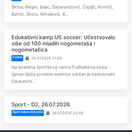
Škrba, Berjan, Baljić, Šabanadžović, Čapljić, Komšić,
Bahtić, Škoro, Mihajlović, B...
Edukativni kamp US soccer: Učestvovalo
više od 100 mladih nogometaša i
nogometašica
Fudbal
26.07.2026 21:04
Na terenima Sportskog centra Fudbalskog kluba
Igman Ilidža protekle sedmice održan je tradicionalni
Edukativni...
Sport - D2, 26.07.2026.
Sport nakon Dnevnika
26.07.2026 20:49