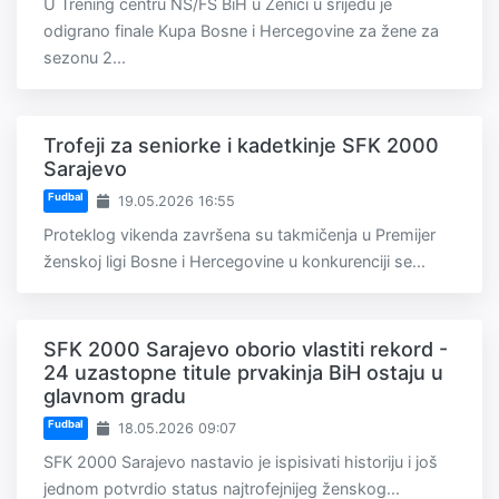
U Trening centru NS/FS BiH u Zenici u srijedu je
odigrano finale Kupa Bosne i Hercegovine za žene za
sezonu 2...
Trofeji za seniorke i kadetkinje SFK 2000
Sarajevo
Fudbal
19.05.2026 16:55
Proteklog vikenda završena su takmičenja u Premijer
ženskoj ligi Bosne i Hercegovine u konkurenciji se...
SFK 2000 Sarajevo oborio vlastiti rekord -
24 uzastopne titule prvakinja BiH ostaju u
glavnom gradu
Fudbal
18.05.2026 09:07
SFK 2000 Sarajevo nastavio je ispisivati historiju i još
jednom potvrdio status najtrofejnijeg ženskog...