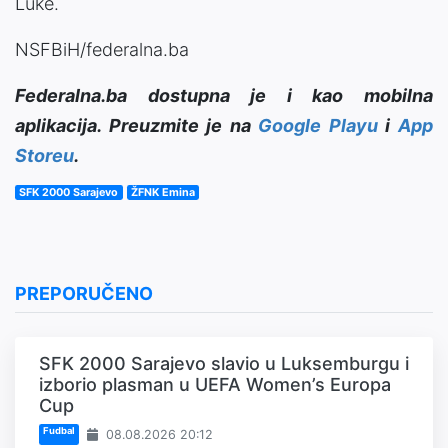
Luke.
NSFBiH/federalna.ba
Federalna.ba dostupna je i kao mobilna
aplikacija. Preuzmite je na
Google Playu
i
App
Storeu
.
SFK 2000 Sarajevo
ŽFNK Emina
PREPORUČENO
SFK 2000 Sarajevo slavio u Luksemburgu i
izborio plasman u UEFA Women’s Europa
Cup
Fudbal
08.08.2026 20:12