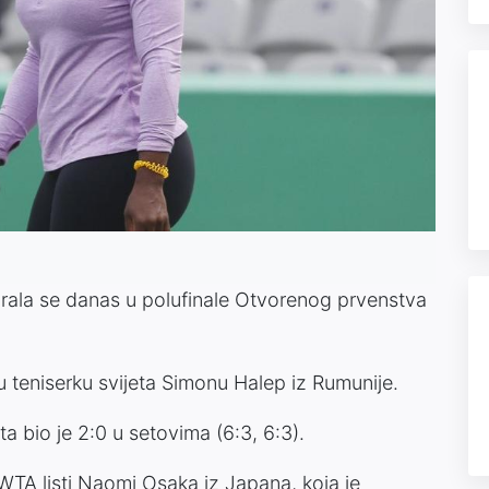
irala se danas u polufinale Otvorenog prvenstva
gu teniserku svijeta Simonu Halep iz Rumunije.
ta bio je 2:0 u setovima (6:3, 6:3).
 WTA listi Naomi Osaka iz Japana, koja je