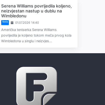
Serena Williams povrijedila koljeno,
neizvjestan nastup u dublu na
Wimbledonu
Tenis
01.07.2026 14:40
Američka teniserka Serena Williams
povrijedila je koljeno tokom meča prvog kola
Wimbledona u singlu i neizvjes...