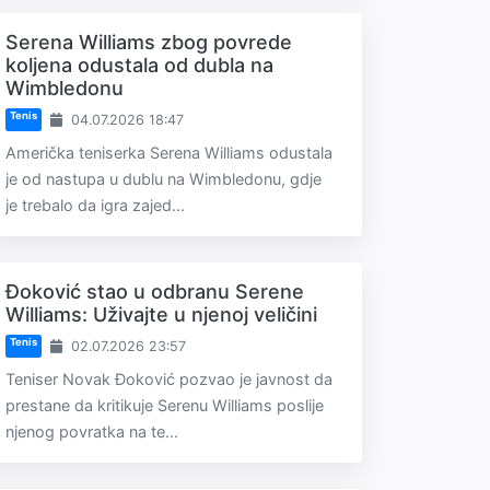
Serena Williams zbog povrede
koljena odustala od dubla na
Wimbledonu
Tenis
04.07.2026 18:47
Američka teniserka Serena Williams odustala
je od nastupa u dublu na Wimbledonu, gdje
je trebalo da igra zajed...
Đoković stao u odbranu Serene
Williams: Uživajte u njenoj veličini
Tenis
02.07.2026 23:57
Teniser Novak Đoković pozvao je javnost da
prestane da kritikuje Serenu Williams poslije
njenog povratka na te...