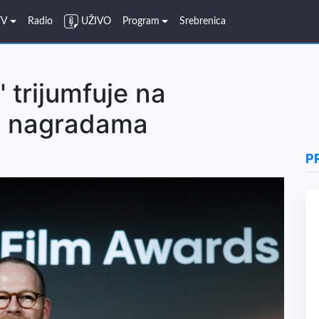
TV
Radio
UŽIVO
Program
Srebrenica
 trijumfuje na
m nagradama
P