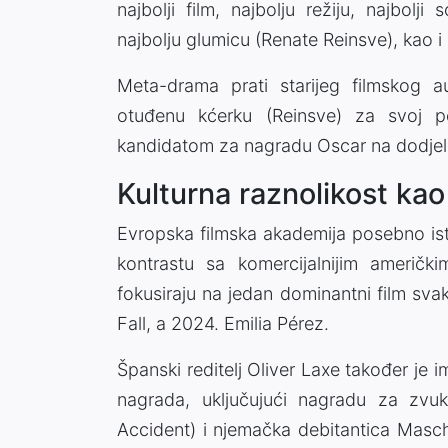
najbolji film, najbolju režiju, najbolji
najbolju glumicu (Renate Reinsve), kao i
Meta-drama prati starijeg filmskog a
otuđenu kćerku (Reinsve) za svoj pos
kandidatom za nagradu Oscar na dodjeli
Kulturna raznolikost kao
Evropska filmska akademija posebno isti
kontrastu sa komercijalnijim američ
fokusiraju na jedan dominantni film sva
Fall, a 2024. Emilia Pérez.
Španski reditelj Oliver Laxe također je 
nagrada, uključujući nagradu za zvuk
Accident) i njemačka debitantica Mascha