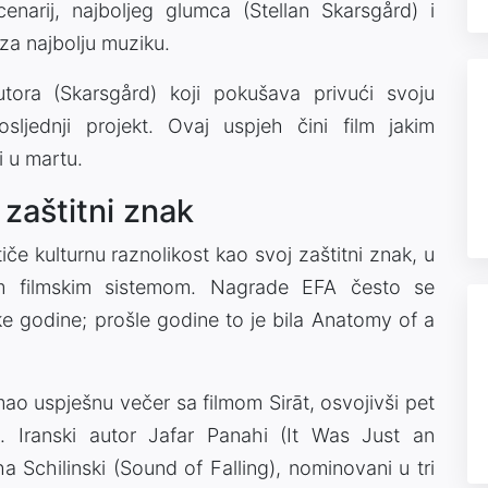
 scenarij, najboljeg glumca (Stellan Skarsgård) i
 za najbolju muziku.
utora (Skarsgård) koji pokušava privući svoju
ljednji projekt. Ovaj uspjeh čini film jakim
 u martu.
 zaštitni znak
če kulturnu raznolikost kao svoj zaštitni znak, u
kim filmskim sistemom. Nagrade EFA često se
ke godine; prošle godine to je bila Anatomy of a
imao uspješnu večer sa filmom Sirāt, osvojivši pet
. Iranski autor Jafar Panahi (It Was Just an
 Schilinski (Sound of Falling), nominovani u tri