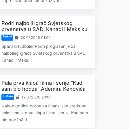
impresivan početak prikazivan...
Rodri najbolji igrač Svjetskog
prvenstva u SAD, Kanadi i Meksiku
Fudbal
20.07.2026 01:00
Španski fudbaler Rodri proglašen je za
najboljeg igrača Svjetskog prvenstva u SAD,
Kanadi i Meks...
Pala prva klapa filma i serije "Kad
sam bio hodža" Ademira Kenovića
Kultura
12.07.2026 20:07
Nakon godina borbe za finansijska sredstva,
snimljena je prva klapa filma i serije „Kad sam
bio hodža&ld...