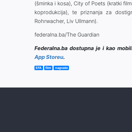
(šminka i kosa), City of Poets (kratki f
koprodukcija), te priznanja za dostig
Rohrwacher, Liv Ullmann).
federalna.ba/The Guardian
Federalna.ba dostupna je i kao mobil
App Storeu
.
EFA
film
nagrade