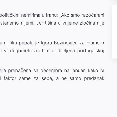
političkim nemirima u Iranu: „Ako smo razočarani
tanemo nijemi. Jer tišina u vrijeme zločina nije
rni film pripala je Igoru Bezinoviću za Fiume o
rvi dugometražni film dodijeljena portugalskoj
nija prebačena sa decembra na januar, kako bi
ači faktor same za sebe, a ne samo predznak