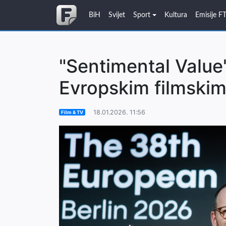
BiH
Svijet
Sport
Kultura
Emisije F
"Sentimental Value"
Evropskim filmski
18.01.2026. 11:56
Film & TV