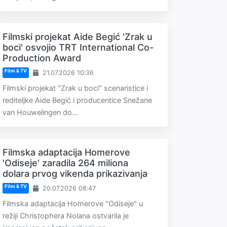
Filmski projekat Aide Begić 'Zrak u
boci' osvojio TRT International Co-
Production Award
Film & TV
21.07.2026 10:36
Filmski projekat "Zrak u boci" scenaristice i
rediteljke Aide Begić i producentice Snežane
van Houwelingen do...
Filmska adaptacija Homerove
'Odiseje' zaradila 264 miliona
dolara prvog vikenda prikazivanja
Film & TV
20.07.2026 08:47
Filmska adaptacija Homerove "Odiseje" u
režiji Christophera Nolana ostvarila je