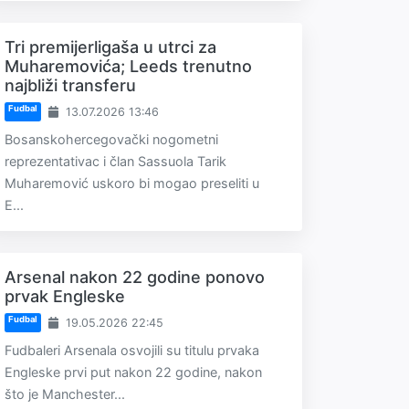
Tri premijerligaša u utrci za
Muharemovića; Leeds trenutno
najbliži transferu
Fudbal
13.07.2026 13:46
Bosanskohercegovački nogometni
reprezentativac i član Sassuola Tarik
Muharemović uskoro bi mogao preseliti u
E...
Arsenal nakon 22 godine ponovo
prvak Engleske
Fudbal
19.05.2026 22:45
Fudbaleri Arsenala osvojili su titulu prvaka
Engleske prvi put nakon 22 godine, nakon
što je Manchester...