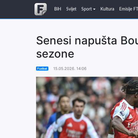
BiH
Svijet
Sport
Kultura
Emisije F
Senesi napušta Bo
sezone
15.05.2026. 14:06
Fudbal