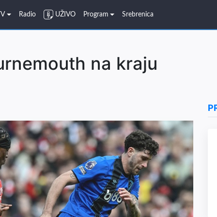
TV
Radio
UŽIVO
Program
Srebrenica
urnemouth na kraju
P