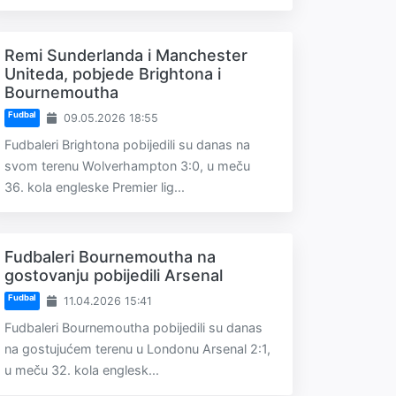
Remi Sunderlanda i Manchester
Uniteda, pobjede Brightona i
Bournemoutha
Fudbal
09.05.2026 18:55
Fudbaleri Brightona pobijedili su danas na
svom terenu Wolverhampton 3:0, u meču
36. kola engleske Premier lig...
Fudbaleri Bournemoutha na
gostovanju pobijedili Arsenal
Fudbal
11.04.2026 15:41
Fudbaleri Bournemoutha pobijedili su danas
na gostujućem terenu u Londonu Arsenal 2:1,
u meču 32. kola englesk...