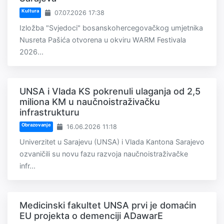
Kultura
07.07.2026 17:38
Izložba "Svjedoci" bosanskohercegovačkog umjetnika
Nusreta Pašića otvorena u okviru WARM Festivala
2026...
UNSA i Vlada KS pokrenuli ulaganja od 2,5
miliona KM u naučnoistraživačku
infrastrukturu
Obrazovanje
16.06.2026 11:18
Univerzitet u Sarajevu (UNSA) i Vlada Kantona Sarajevo
ozvaničili su novu fazu razvoja naučnoistraživačke
infr...
Medicinski fakultet UNSA prvi je domaćin
EU projekta o demenciji ADawarE