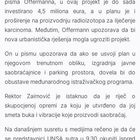
pisma Offermanna, u ovaj projekt je do sada
investirano 4,5 miliona eura, a u planu je i
proširenje na proizvodnju radioizotopa za liječenje
karcinoma. Međutim, Offermann upozorava da bi
nova urbanistička rješenja mogla ugroziti projekt.
On u pismu upozorava da ako se usvoji plan u
njegovom trenutnom obliku, izgradnja javne
saobraćajnice i parking prostora, dovela bi do
obustave međunarodnog istraživačkog programa.
Rektor Zaimović je istaknuo da je riječ o
skupocjenoj opremi za koju je utvrđeno da joj
smeta buka i vibracije koje proizvodi saobraćaj.
Na današnjem susretu s medijima rečeno je da će
se predstavnici UNSA sutra u 9.30 okupiti ispred