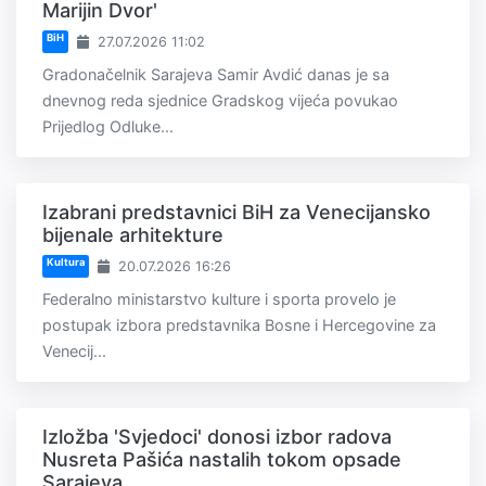
Marijin Dvor'
BiH
27.07.2026 11:02
Gradonačelnik Sarajeva Samir Avdić danas je sa
dnevnog reda sjednice Gradskog vijeća povukao
Prijedlog Odluke...
Izabrani predstavnici BiH za Venecijansko
bijenale arhitekture
Kultura
20.07.2026 16:26
Federalno ministarstvo kulture i sporta provelo je
postupak izbora predstavnika Bosne i Hercegovine za
Venecij...
Izložba 'Svjedoci' donosi izbor radova
Nusreta Pašića nastalih tokom opsade
Sarajeva