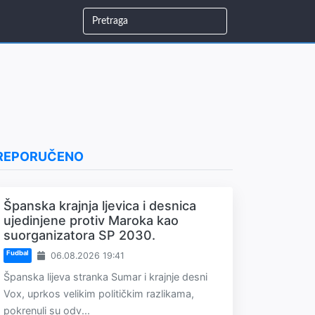
REPORUČENO
Španska krajnja ljevica i desnica
ujedinjene protiv Maroka kao
suorganizatora SP 2030.
Fudbal
06.08.2026 19:41
Španska lijeva stranka Sumar i krajnje desni
Vox, uprkos velikim političkim razlikama,
pokrenuli su odv...