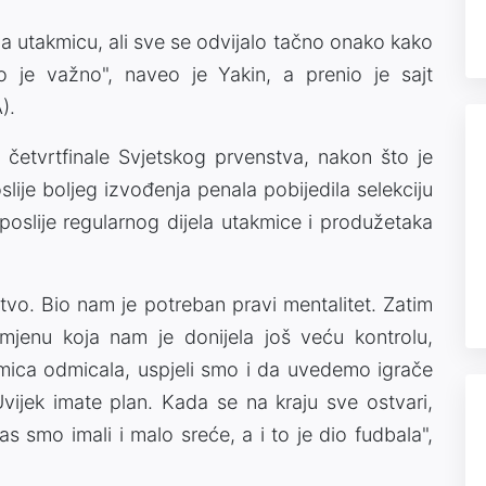
za utakmicu, ali sve se odvijalo tačno onako kako
o je važno", naveo je Yakin, a prenio je sajt
).
u četvrtfinale Svjetskog prvenstva, nakon što je
lije boljeg izvođenja penala pobijedila selekciju
poslije regularnog dijela utakmice i produžetaka
tvo. Bio nam je potreban pravi mentalitet. Zatim
mjenu koja nam je donijela još veću kontrolu,
mica odmicala, uspjeli smo i da uvedemo igrače
Uvijek imate plan. Kada se na kraju sve ostvari,
s smo imali i malo sreće, a i to je dio fudbala",