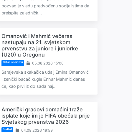
pozvao je vladu predvođenu socijalistima da
preispita zajedničk...
Omanović i Mahmić večeras
nastupaju na 21. svjetskom
prvenstvu za juniore i juniorke
(U20) u Oregonu
Ostali sportovi
05.08.2026 15:06
Sarajevska skakačica udalj Emina Omanović
i zenički bacač kugle Enhar Mahmić danas
će, kao prvi iz do sada naj...
Američki gradovi domaćini traže
isplate koje im je FIFA obećala prije
Svjetskog prvenstva 2026
Fudbal
04.08.2026 19:59