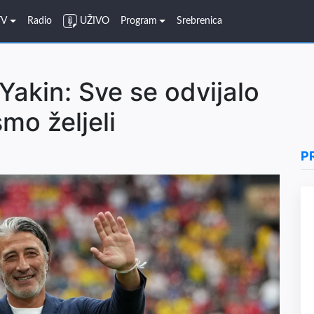
TV
Radio
UŽIVO
Program
Srebrenica
Yakin: Sve se odvijalo
mo željeli
P