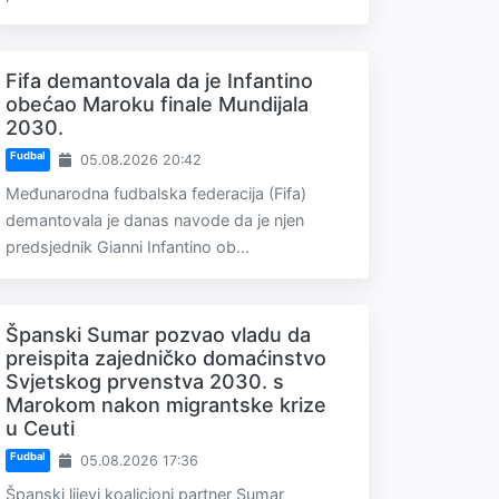
Fifa demantovala da je Infantino
obećao Maroku finale Mundijala
2030.
Fudbal
05.08.2026 20:42
Međunarodna fudbalska federacija (Fifa)
demantovala je danas navode da je njen
predsjednik Gianni Infantino ob...
Španski Sumar pozvao vladu da
preispita zajedničko domaćinstvo
Svjetskog prvenstva 2030. s
Marokom nakon migrantske krize
u Ceuti
Fudbal
05.08.2026 17:36
Španski lijevi koalicioni partner Sumar