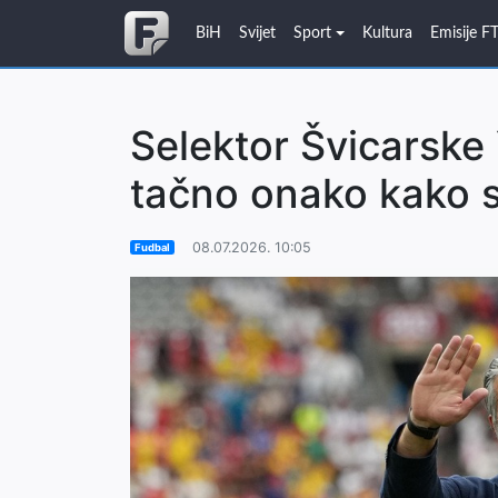
BiH
Svijet
Sport
Kultura
Emisije F
Selektor Švicarske 
tačno onako kako s
08.07.2026. 10:05
Fudbal