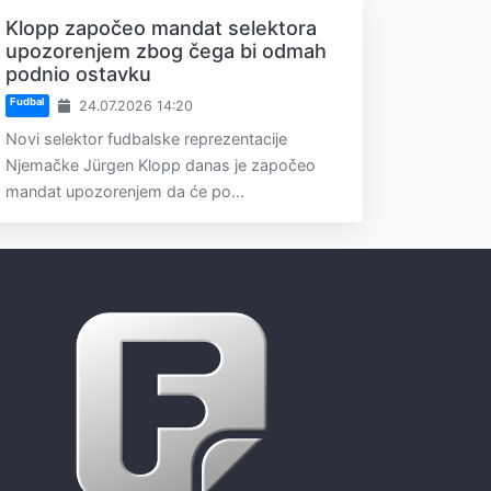
Klopp započeo mandat selektora
upozorenjem zbog čega bi odmah
podnio ostavku
Fudbal
24.07.2026 14:20
Novi selektor fudbalske reprezentacije
Njemačke Jürgen Klopp danas je započeo
mandat upozorenjem da će po...