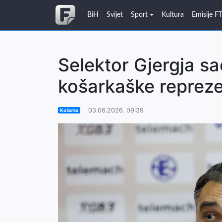
BiH
Svijet
Sport
Kultura
Emisije F
Selektor Gjergja sa
košarkaške repreze
03.06.2026. 09:39
Košarka