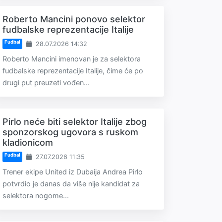
Roberto Mancini ponovo selektor
fudbalske reprezentacije Italije
Fudbal
28.07.2026 14:32
Roberto Mancini imenovan je za selektora
fudbalske reprezentacije Italije, čime će po
drugi put preuzeti vođen...
Pirlo neće biti selektor Italije zbog
sponzorskog ugovora s ruskom
kladionicom
Fudbal
27.07.2026 11:35
Trener ekipe United iz Dubaija Andrea Pirlo
potvrdio je danas da više nije kandidat za
selektora nogome...