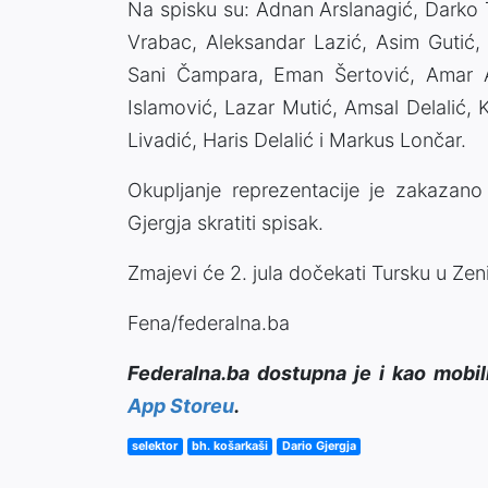
Na spisku su: Adnan Arslanagić, Darko 
Vrabac, Aleksandar Lazić, Asim Gutić, V
Sani Čampara, Eman Šertović, Amar Al
Islamović, Lazar Mutić, Amsal Delalić,
Livadić, Haris Delalić i Markus Lončar.
Okupljanje reprezentacije je zakazano
Gjergja skratiti spisak.
Zmajevi će 2. jula dočekati Tursku u Zenic
Fena/federalna.ba
Federalna.ba dostupna je i kao mobil
App Storeu
.
selektor
bh. košarkaši
Dario Gjergja