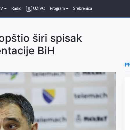
TV
Radio
UŽIVO
Program
Srebrenica
opštio širi spisak
ntacije BiH
P