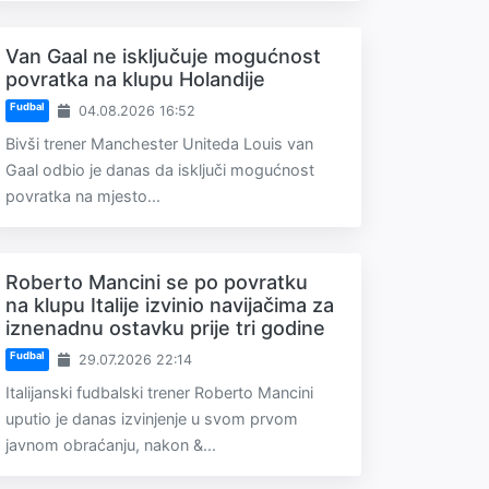
Van Gaal ne isključuje mogućnost
povratka na klupu Holandije
Fudbal
04.08.2026 16:52
Bivši trener Manchester Uniteda Louis van
Gaal odbio je danas da isključi mogućnost
povratka na mjesto...
Roberto Mancini se po povratku
na klupu Italije izvinio navijačima za
iznenadnu ostavku prije tri godine
Fudbal
29.07.2026 22:14
Italijanski fudbalski trener Roberto Mancini
uputio je danas izvinjenje u svom prvom
javnom obraćanju, nakon &...