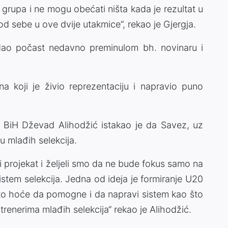
 grupa i ne mogu obećati ništa kada je rezultat u
d sebe u ove dvije utakmice“, rekao je Gjergja.
odao počast nedavno preminulom bh. novinaru i
a koji je živio reprezentaciju i napravio puno
.
 BiH Dževad Alihodžić istakao je da Savez, uz
ju mlađih selekcija.
i projekat i željeli smo da ne bude fokus samo na
sistem selekcija. Jedna od ideja je formiranje U20
o što hoće da pomogne i da napravi sistem kao što
s trenerima mlađih selekcija“ rekao je Alihodžić.