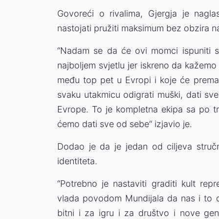
Govoreći o rivalima, Gjergja je naglas
nastojati pružiti maksimum bez obzira n
“Nadam se da će ovi momci ispuniti s
najboljem svjetlu jer iskreno da kažemo
među top pet u Evropi i koje će prema
svaku utakmicu odigrati muški, dati sve
Evrope. To je kompletna ekipa sa po tri i
ćemo dati sve od sebe“ izjavio je.
Dodao je da je jedan od ciljeva struč
identiteta.
“Potrebno je nastaviti graditi kult repr
vlada povodom Mundijala da nas i to di
bitni i za igru i za društvo i nove ge