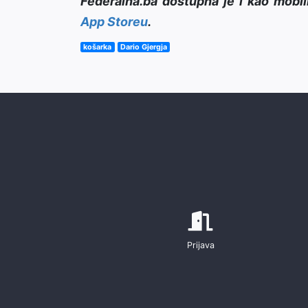
Federalna.ba dostupna je i kao mobil
App Storeu
.
košarka
Dario Gjergja
Prijava