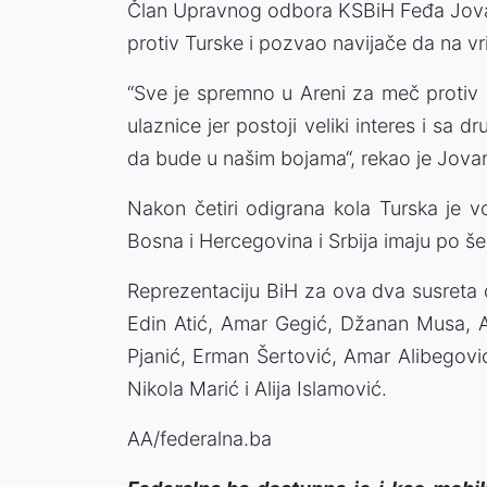
Član Upravnog odbora KSBiH Feđa Jovan
protiv Turske i pozvao navijače da na vr
“Sve je spremno u Areni za meč protiv
ulaznice jer postoji veliki interes i sa 
da bude u našim bojama“, rekao je Jova
Nakon četiri odigrana kola Turska je
Bosna i Hercegovina i Srbija imaju po šes
Reprezentaciju BiH za ova dva susreta č
Edin Atić, Amar Gegić, Džanan Musa, A
Pjanić, Erman Šertović, Amar Alibegovi
Nikola Marić i Alija Islamović.
AA/federalna.ba