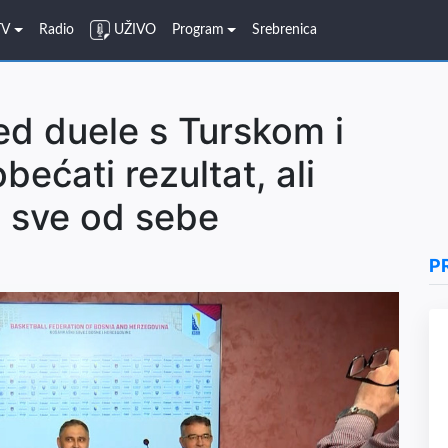
TV
Radio
UŽIVO
Program
Srebrenica
ed duele s Turskom i
ećati rezultat, ali
 sve od sebe
P