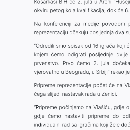
Košarkaši BiH će 2. jula u Areni “Huseji
okviru petog kola kvalifikacija, dok će 6.
Na konferenciji za medije povodom pr
reprezentaciju očekuju posljednja dva s
“Odredili smo spisak od 16 igrača koji ć
kojem ćemo odigrati posljednje dvije 
prvenstvo. Prvo ćemo 2. jula dočekat
vjerovatno u Beogradu, u Srbiji“ rekao je
Pripreme reprezentacije počet će na Vl
čega slijedi nastavak rada u Zenici.
“Pripreme počinjemo na Vlašiću, gdje 
gdje ćemo nastaviti pripreme do od
individualni rad sa igračima koji žele doć