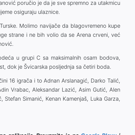
ović poručio je da je sve spremno za utakmicu
ijeme osiguraju ulaznice.
 Turske. Molimo navijače da blagovremeno kupe
druge strane i ne bih volio da se Arena crveni, već
nović.
 vodeća u grupi C sa maksimalnih osam bodova,
t, dok je Švicarska posljednja sa četiri boda.
ini 16 igrača i to Adnan Arslanagić, Darko Talić,
din Vrabac, Aleksandar Lazić, Asim Gutić, Alen
ć, Stefan Simanić, Kenan Kamenjaš, Luka Garza,