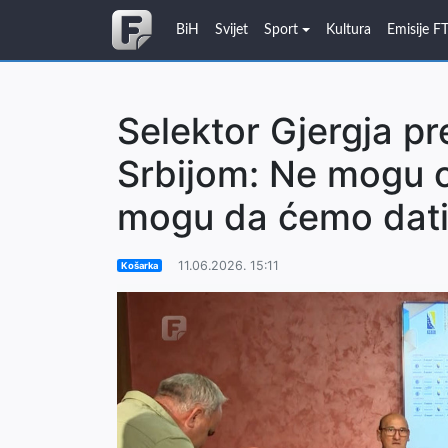
BiH
Svijet
Sport
Kultura
Emisije F
Selektor Gjergja pr
Srbijom: Ne mogu ob
mogu da ćemo dati
11.06.2026. 15:11
Košarka