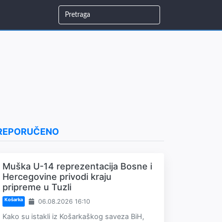
REPORUČENO
Muška U-14 reprezentacija Bosne i
Hercegovine privodi kraju
pripreme u Tuzli
Košarka
06.08.2026 16:10
Kako su istakli iz Košarkaškog saveza BiH,