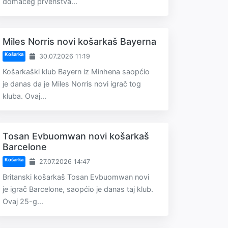
domaćeg prvenstva...
Miles Norris novi košarkaš Bayerna
Košarka
30.07.2026 11:19
Košarkaški klub Bayern iz Minhena saopćio
je danas da je Miles Norris novi igrač tog
kluba. Ovaj...
Tosan Evbuomwan novi košarkaš
Barcelone
Košarka
27.07.2026 14:47
Britanski košarkaš Tosan Evbuomwan novi
je igrač Barcelone, saopćio je danas taj klub.
Ovaj 25-g...