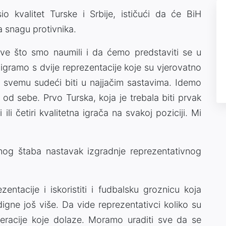
io kvalitet Turske i Srbije, ističući da će BiH
a snagu protivnika.
ve što smo naumili i da ćemo predstaviti se u
 igramo s dvije reprezentacije koje su vjerovatno
 svemu sudeći biti u najjačim sastavima. Idemo
 od sebe. Prvo Turska, koja je trebala biti prvak
li četiri kvalitetna igrača na svakoj poziciji. Mi
nog štaba nastavak izgradnje reprezentativnog
ezentacije i iskoristiti i fudbalsku groznicu koja
gne još više. Da vide reprezentativci koliko su
neracije koje dolaze. Moramo uraditi sve da se