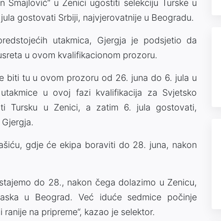
n Smajlović“ u Zenici ugostiti selekciju Turske u
 jula gostovati Srbiji, najvjerovatnije u Beogradu.
edstojećih utakmica, Gjergja je podsjetio da
usreta u ovom kvalifikacionom prozoru.
e biti tu u ovom prozoru od 26. juna do 6. jula u
utakmice u ovoj fazi kvalifikacija za Svjetsko
i Tursku u Zenici, a zatim 6. jula gostovati,
 Gjergja.
ašiću, gdje će ekipa boraviti do 28. juna, nakon
ostajemo do 28., nakon čega dolazimo u Zenicu,
laska u Beograd. Već iduće sedmice počinje
i ranije na pripreme“, kazao je selektor.