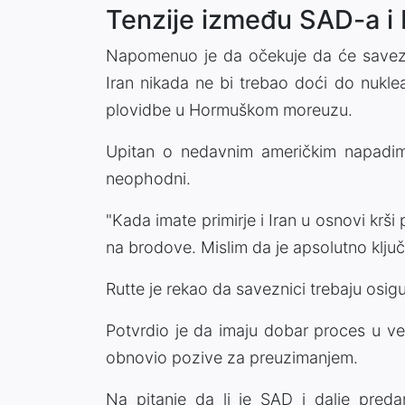
Tenzije između SAD-a i 
Napomenuo je da očekuje da će savezni
Iran nikada ne bi trebao doći do nukle
plovidbe u Hormuškom moreuzu.
Upitan o nedavnim američkim napadima
neophodni.
"Kada imate primirje i Iran u osnovi krši
na brodove. Mislim da je apsolutno klju
Rutte je rekao da saveznici trebaju osigur
Potvrdio je da imaju dobar proces u v
obnovio pozive za preuzimanjem.
Na pitanje da li je SAD i dalje pred