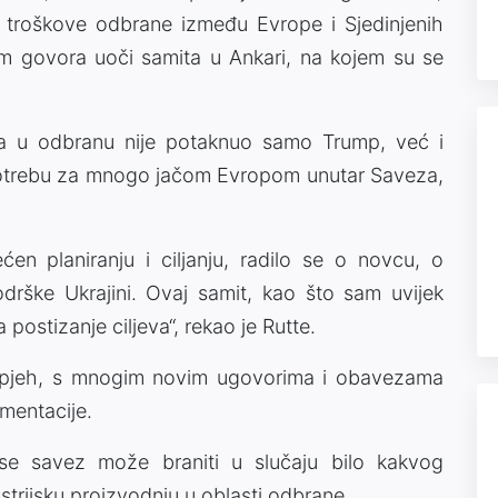
če troškove odbrane između Evrope i Sjedinjenih
om govora uoči samita u Ankari, na kojem su se
ja u odbranu nije potaknuo samo Trump, već i
je potrebu za mnogo jačom Evropom unutar Saveza,
en planiranju i ciljanju, radilo se o novcu, o
odrške Ukrajini. Ovaj samit, kao što sam uvijek
postizanje ciljeva“, rekao je Rutte.
 uspjeh, s mnogim novim ugovorima i obavezama
mentacije.
e savez može braniti u slučaju bilo kakvog
rijsku proizvodnju u oblasti odbrane.