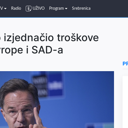
TV
Radio
UŽIVO
Program
Srebrenica
izjednačio troškove
rope i SAD-a
P