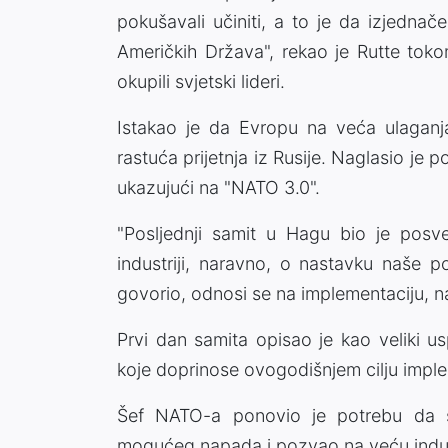
pokušavali učiniti, a to je da izjedna
Američkih Država", rekao je Rutte tok
okupili svjetski lideri.
Istakao je da Evropu na veća ulagan
rastuća prijetnja iz Rusije. Naglasio 
ukazujući na "NATO 3.0".
"Posljednji samit u Hagu bio je posveć
industriji, naravno, o nastavku naše p
govorio, odnosi se na implementaciju, na 
Prvi dan samita opisao je kao veliki
koje doprinose ovogodišnjem cilju imple
Šef NATO-a ponovio je potrebu da s
mogućeg napada i pozvao na veću indust