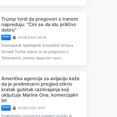
Trump tvrdi da pregovori s Iranom
napreduju: "Čini se da idu prilično
dobro"
Svijet
06.08.2026 08:28
Predsjednik Sjedinjenih Američkih Država
Donald Trump izjavio je da pregovori s
Teheranom, prema njegovim sazn...
Američka agencija za avijaciju kaže
da je preliminarni pregled otkrio
kratak gubitak razdvajanja koji
uključuje Marine One, komercijalni
let
Svijet
05.08.2026 19:57
Preliminarni sigurnosni pregled utvrdio je