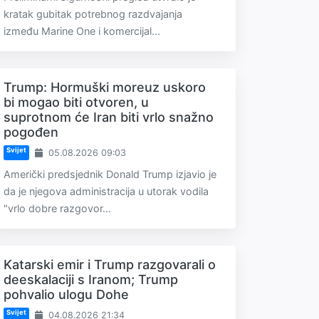
kratak gubitak potrebnog razdvajanja
između Marine One i komercijal...
Trump: Hormuški moreuz uskoro
bi mogao biti otvoren, u
suprotnom će Iran biti vrlo snažno
pogođen
Svijet
05.08.2026 09:03
Američki predsjednik Donald Trump izjavio je
da je njegova administracija u utorak vodila
"vrlo dobre razgovor...
Katarski emir i Trump razgovarali o
deeskalaciji s Iranom; Trump
pohvalio ulogu Dohe
Svijet
04.08.2026 21:34