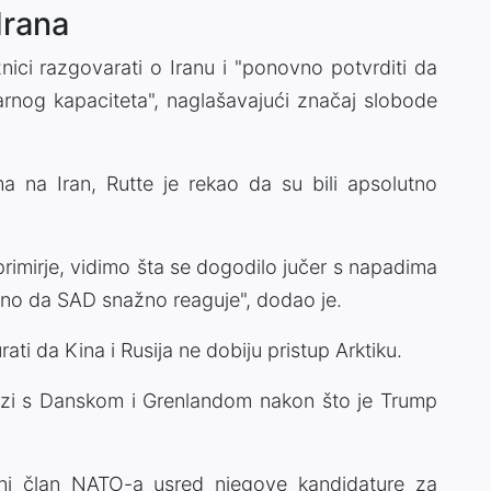
Irana
ci razgovarati o Iranu i "ponovno potvrditi da
arnog kapaciteta", naglašavajući značaj slobode
 na Iran, Rutte je rekao da su bili apsolutno
 primirje, vidimo šta se dogodilo jučer s napadima
čno da SAD snažno reaguje", dodao je.
ati da Kina i Rusija ne dobiju pristup Arktiku.
ezi s Danskom i Grenlandom nakon što je Trump
ani član NATO-a usred njegove kandidature za