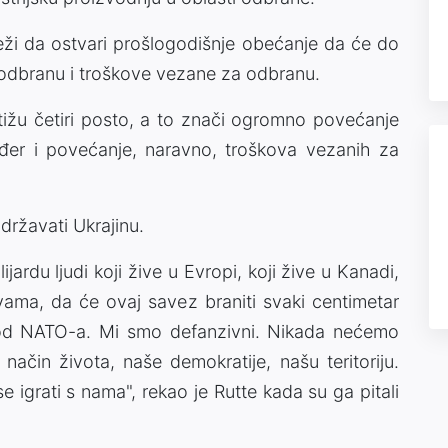
teži da ostvari prošlogodišnje obećanje da će do
 odbranu i troškove vezane za odbranu.
ižu četiri posto, a to znači ogromno povećanje
đer i povećanje, naravno, troškova vezanih za
državati Ukrajinu.
ardu ljudi koji žive u Evropi, koji žive u Kanadi,
vama, da će ovaj savez braniti svaki centimetar
ti od NATO-a. Mi smo defanzivni. Nikada nećemo
ačin života, naše demokratije, našu teritoriju.
e igrati s nama", rekao je Rutte kada su ga pitali