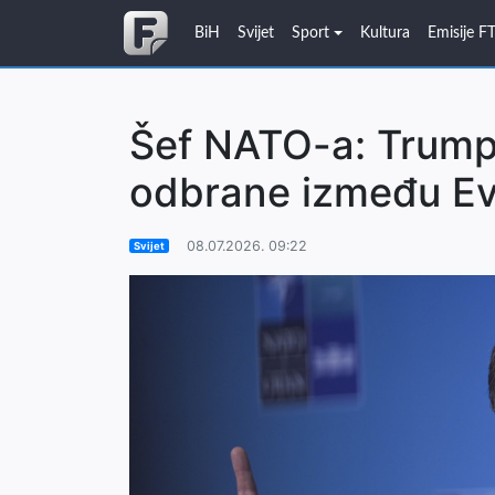
BiH
Svijet
Sport
Kultura
Emisije F
Šef NATO-a: Trump 
odbrane između Ev
08.07.2026. 09:22
Svijet