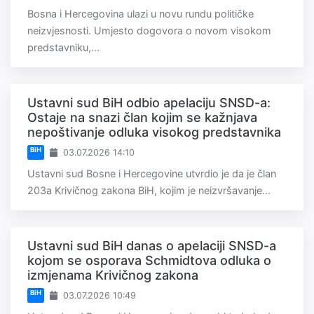
Bosna i Hercegovina ulazi u novu rundu političke
neizvjesnosti. Umjesto dogovora o novom visokom
predstavniku,...
Ustavni sud BiH odbio apelaciju SNSD-a:
Ostaje na snazi član kojim se kažnjava
nepoštivanje odluka visokog predstavnika
BiH
03.07.2026 14:10
Ustavni sud Bosne i Hercegovine utvrdio je da je član
203a Krivičnog zakona BiH, kojim je neizvršavanje...
Ustavni sud BiH danas o apelaciji SNSD-a
kojom se osporava Schmidtova odluka o
izmjenama Krivičnog zakona
BiH
03.07.2026 10:49