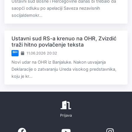
Ustavni sud Bosne i Hercegovine danas bi trebalo da
saopći odluku po apelaciji Saveza nezavisnih
socijaldemokr...
Ustavni sud RS-a krenuo na OHR, Zvizdić
traži hitno povlačenje teksta
BiH
11.06.2026 20:32
Novi udar na OHR iz Banjaluke. Nakon usvajanja
Deklaracije o zatvaranju Ureda visokog predstavnika,
koju je kr...
Prijava