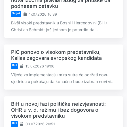
nova izborna pravila razlog za pritiske da
podnesem ostavku
Svijet
17.07.2026 16:39
Bivši visoki predstavnik u Bosni i Hercegovini (BiH)
Christian Schmidt još jednom je potvrdio da...
PIC ponovo o visokom predstavniku,
Kallas zagovara evropskog kandidata
BiH
13.07.2026 19:06
Vijeće za implementaciju mira sutra će održati novu
sjednicu u pokušaju da konačno bude izabran novi vi...
BiH u novoj fazi političke neizvjesnosti:
OHR u v. d. režimu i bez dogovora o
visokom predstavniku
BiH
03.07.2026 20:51