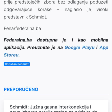
prije predstojećih izbora bez odlaganja poduzeti
odgovarajuće korake - naglasio je visoki
predstavnik Schmidt.
Fena/federalna.ba
Federalna.ba dostupna je i kao mobilna
aplikacija. Preuzmite je na
Google Playu
i
App
Storeu
.
Christian Schmidt
PREPORUČENO
Schmidt: Južna gasna interkonekcija i