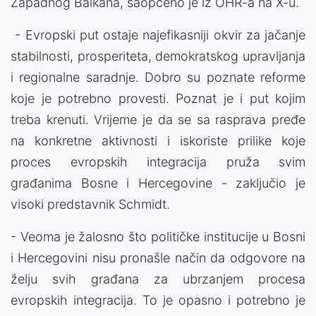
Zapadnog Balkana, saopćeno je iz OHR-a na X-u.
- Evropski put ostaje najefikasniji okvir za jačanje
stabilnosti, prosperiteta, demokratskog upravljanja
i regionalne saradnje. Dobro su poznate reforme
koje je potrebno provesti. Poznat je i put kojim
treba krenuti. Vrijeme je da se sa rasprava pređe
na konkretne aktivnosti i iskoriste prilike koje
proces evropskih integracija pruža svim
građanima Bosne i Hercegovine - zaključio je
visoki predstavnik Schmidt.
- Veoma je žalosno što političke institucije u Bosni
i Hercegovini nisu pronašle način da odgovore na
želju svih građana za ubrzanjem procesa
evropskih integracija. To je opasno i potrebno je