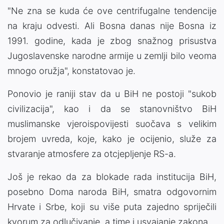
"Ne zna se kuda će ove centrifugalne tendencije
na kraju odvesti. Ali Bosna danas nije Bosna iz
1991. godine, kada je zbog snažnog prisustva
Jugoslavenske narodne armije u zemlji bilo veoma
mnogo oružja", konstatovao je.
Ponovio je raniji stav da u BiH ne postoji "sukob
civilizacija", kao i da se stanovništvo BiH
muslimanske vjeroispovijesti suočava s velikim
brojem uvreda, koje, kako je ocijenio, služe za
stvaranje atmosfere za otcjepljenje RS-a.
Još je rekao da za blokade rada institucija BiH,
posebno Doma naroda BiH, smatra odgovornim
Hrvate i Srbe, koji su više puta zajedno spriječili
kvorum za odlučivanje, a time i usvajanje zakona.