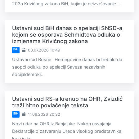
203a Krivičnog zakona BiH, kojim je neizvršavanje...
Ustavni sud BiH danas o apelaciji SNSD-a
kojom se osporava Schmidtova odluka o
izmjenama Krivičnog zakona
BiH
03.07.2026 10:49
Ustavni sud Bosne i Hercegovine danas bi trebalo da
saopći odluku po apelaciji Saveza nezavisnih
socijaldemokr...
Ustavni sud RS-a krenuo na OHR, Zvizdić
traži hitno povlačenje teksta
BiH
11.06.2026 20:32
Novi udar na OHR iz Banjaluke. Nakon usvajanja
Deklaracije o zatvaranju Ureda visokog predstavnika,
koju je kr...