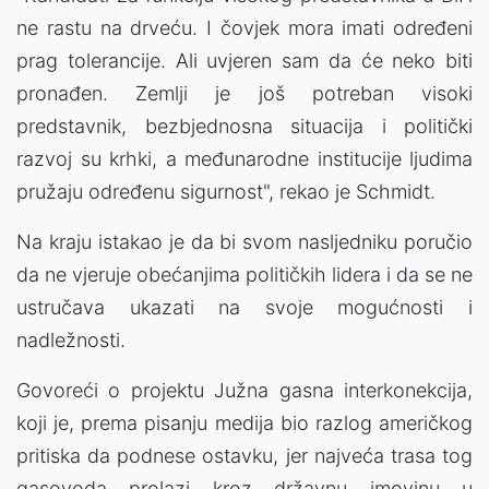
ne rastu na drveću. I čovjek mora imati određeni
prag tolerancije. Ali uvjeren sam da će neko biti
pronađen. Zemlji je još potreban visoki
predstavnik, bezbjednosna situacija i politički
razvoj su krhki, a međunarodne institucije ljudima
pružaju određenu sigurnost", rekao je Schmidt.
Na kraju istakao je da bi svom nasljedniku poručio
da ne vjeruje obećanjima političkih lidera i da se ne
ustručava ukazati na svoje mogućnosti i
nadležnosti.
Govoreći o projektu Južna gasna interkonekcija,
koji je, prema pisanju medija bio razlog američkog
pritiska da podnese ostavku, jer najveća trasa tog
gasovoda prolazi kroz državnu imovinu u