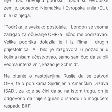
nije imao dovoljnu podršku, mada su evropske
zemlje, posebno Njemačka i Evropska unija (EU),
bile uz njega.
"Podrška je svakako postojala. I London se veoma
zalagao za očuvanje OHR-a i lično me podržavao.
Velika podrška dolazila je i iz Rima i drugih
prijestolnica. Ali bilo je razgovora u pozadini u
kojima nisam učestvovao, samo sam čuo da su bili
veoma intenzivni", kazao je Schmidt.
Na pitanje o nastojanjima Rusije da se zatvori
OHR, te o porukama Sjedinjenih Američkih Država
(SAD), za koje se čini da su na istom tragu, on je
odgovorio da "nije siguran o ishodu i o mogućem
raspadu BiH".