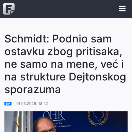
Schmidt: Podnio sam
ostavku zbog pritisaka,
ne samo na mene, već i
na strukture Dejtonskog
sporazuma
14.05.2026. 18:42
BiH