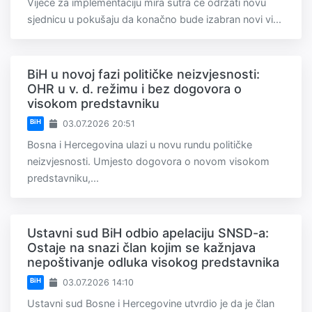
Vijeće za implementaciju mira sutra će održati novu
sjednicu u pokušaju da konačno bude izabran novi vi...
BiH u novoj fazi političke neizvjesnosti:
OHR u v. d. režimu i bez dogovora o
visokom predstavniku
BiH
03.07.2026 20:51
Bosna i Hercegovina ulazi u novu rundu političke
neizvjesnosti. Umjesto dogovora o novom visokom
predstavniku,...
Ustavni sud BiH odbio apelaciju SNSD-a:
Ostaje na snazi član kojim se kažnjava
nepoštivanje odluka visokog predstavnika
BiH
03.07.2026 14:10
Ustavni sud Bosne i Hercegovine utvrdio je da je član