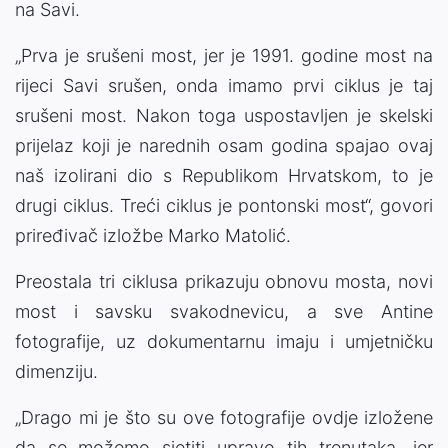
na Savi.
„Prva je srušeni most, jer je 1991. godine most na
rijeci Savi srušen, onda imamo prvi ciklus je taj
srušeni most. Nakon toga uspostavljen je skelski
prijelaz koji je narednih osam godina spajao ovaj
naš izolirani dio s Republikom Hrvatskom, to je
drugi ciklus. Treći ciklus je pontonski most“, govori
priređivač izložbe Marko Matolić.
Preostala tri ciklusa prikazuju obnovu mosta, novi
most i savsku svakodnevicu, a sve Antine
fotografije, uz dokumentarnu imaju i umjetničku
dimenziju.
„Drago mi je što su ove fotografije ovdje izložene
da se možemo sjetiti upravo tih trenutaka, jer