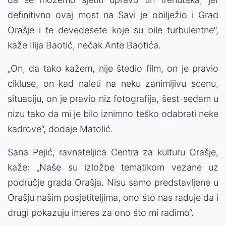
definitivno ovaj most na Savi je obilježio i Grad
Orašje i te devedesete koje su bile turbulentne“,
kaže Ilija Baotić, nećak Ante Baotića.
„On, da tako kažem, nije štedio film, on je pravio
cikluse, on kad naleti na neku zanimljivu scenu,
situaciju, on je pravio niz fotografija, šest-sedam u
nizu tako da mi je bilo iznimno teško odabrati neke
kadrove“, dodaje Matolić.
Sana Pejić, ravnateljica Centra za kulturu Orašje,
kaže: „Naše su izložbe tematikom vezane uz
područje grada Orašja. Nisu samo predstavljene u
Orašju našim posjetiteljima, ono što nas raduje da i
drugi pokazuju interes za ono što mi radimo“.