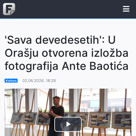
'Sava devedesetih': U
Orašju otvorena izložba
fotografija Ante Baotića
02.06.2026. 18:28
Kultura
Video
Play
Player
is
loading.