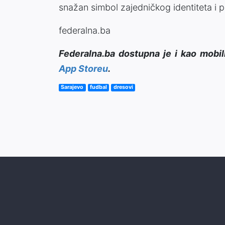
snažan simbol zajedničkog identiteta i
federalna.ba
Federalna.ba dostupna je i kao mobil
App Storeu
.
Sarajevo
fudbal
dresovi