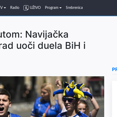
TV
Radio
UŽIVO
Program
Srebrenica
utom: Navijačka
rad uoči duela BiH i
P