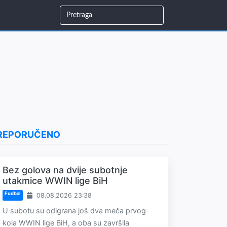
REPORUČENO
Bez golova na dvije subotnje
utakmice WWIN lige BiH
Fudbal
08.08.2026 23:38
U subotu su odigrana još dva meča prvog
kola WWIN lige BiH, a oba su završila