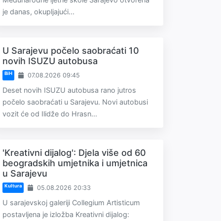
je danas, okupljajući...
U Sarajevu počelo saobraćati 10
novih ISUZU autobusa
BiH
07.08.2026 09:45
Deset novih ISUZU autobusa rano jutros
počelo saobraćati u Sarajevu. Novi autobusi
vozit će od Ilidže do Hrasn...
'Kreativni dijalog': Djela više od 60
beogradskih umjetnika i umjetnica
u Sarajevu
Kultura
05.08.2026 20:33
U sarajevskoj galeriji Collegium Artisticum
postavljena je izložba Kreativni dijalog: