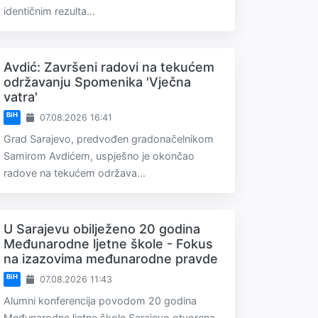
identičnim rezulta...
Avdić: Završeni radovi na tekućem
održavanju Spomenika 'Vječna
vatra'
BiH
07.08.2026 16:41
Grad Sarajevo, predvođen gradonačelnikom
Samirom Avdićem, uspješno je okončao
radove na tekućem održava...
U Sarajevu obilježeno 20 godina
Međunarodne ljetne škole - Fokus
na izazovima međunarodne pravde
BiH
07.08.2026 11:43
Alumni konferencija povodom 20 godina
Međunarodne ljetne škole Sarajevo otvorena