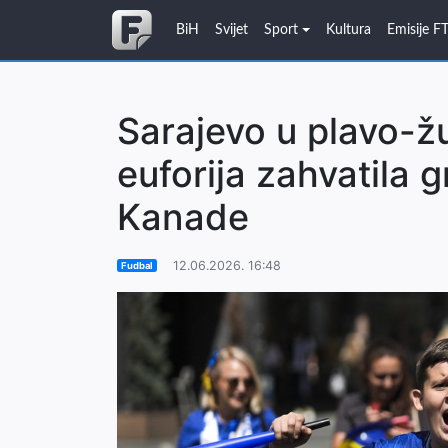
BiH
Svijet
Sport
Kultura
Emisije F
Sarajevo u plavo-ž
euforija zahvatila g
Kanade
12.06.2026. 16:48
Fudbal