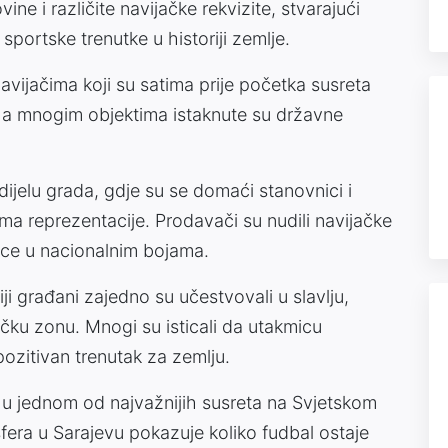
ne i različite navijačke rekvizite, stvarajući
portske trenutke u historiji zemlje.
i navijačima koji su satima prije početka susreta
 Na mnogim objektima istaknute su državne
ijelu grada, gdje su se domaći stanovnici i
vima reprezentacije. Prodavači su nudili navijačke
jice u nacionalnim bojama.
iji građani zajedno su učestvovali u slavlju,
ačku zonu. Mnogi su isticali da utakmicu
 pozitivan trenutak za zemlju.
 u jednom od najvažnijih susreta na Svjetskom
fera u Sarajevu pokazuje koliko fudbal ostaje