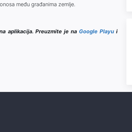
 ponosa među građanima zemlje.
na aplikacija. Preuzmite je na
Google Playu
i