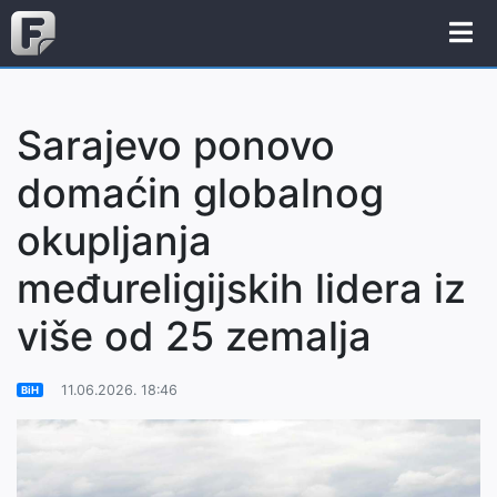
Sarajevo ponovo
domaćin globalnog
okupljanja
međureligijskih lidera iz
više od 25 zemalja
11.06.2026. 18:46
BiH