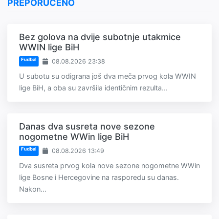
PREPORUČENO
Bez golova na dvije subotnje utakmice
WWIN lige BiH
Fudbal
08.08.2026 23:38
U subotu su odigrana još dva meča prvog kola WWIN
lige BiH, a oba su završila identičnim rezulta...
Danas dva susreta nove sezone
nogometne WWin lige BiH
Fudbal
08.08.2026 13:49
Dva susreta prvog kola nove sezone nogometne WWin
lige Bosne i Hercegovine na rasporedu su danas.
Nakon...