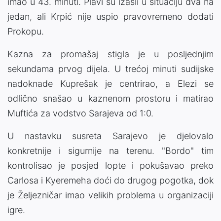
imao u 43. minuti. Plavi su izašli u situaciju dva na
jedan, ali Krpić nije uspio pravovremeno dodati
Prokopu.
Kazna za promašaj stigla je u posljednjim
sekundama prvog dijela. U trećoj minuti sudijske
nadoknade Kuprešak je centrirao, a Elezi se
odlično snašao u kaznenom prostoru i matirao
Muftića za vodstvo Sarajeva od 1:0.
U nastavku susreta Sarajevo je djelovalo
konkretnije i sigurnije na terenu. "Bordo" tim
kontrolisao je posjed lopte i pokušavao preko
Carlosa i Kyeremeha doći do drugog pogotka, dok
je Željezničar imao velikih problema u organizaciji
igre.