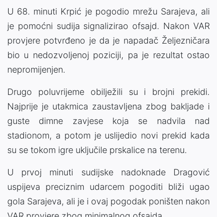
U 68. minuti Krpić je pogodio mrežu Sarajeva, ali
je pomoćni sudija signalizirao ofsajd. Nakon VAR
provjere potvrđeno je da je napadač Željezničara
bio u nedozvoljenoj poziciji, pa je rezultat ostao
nepromijenjen.
Drugo poluvrijeme obilježili su i brojni prekidi.
Najprije je utakmica zaustavljena zbog bakljade i
guste dimne zavjese koja se nadvila nad
stadionom, a potom je uslijedio novi prekid kada
su se tokom igre uključile prskalice na terenu.
U prvoj minuti sudijske nadoknade Dragović
uspijeva preciznim udarcem pogoditi bliži ugao
gola Sarajeva, ali je i ovaj pogodak poništen nakon
VAR provjere zbog minimalnog ofsajda.