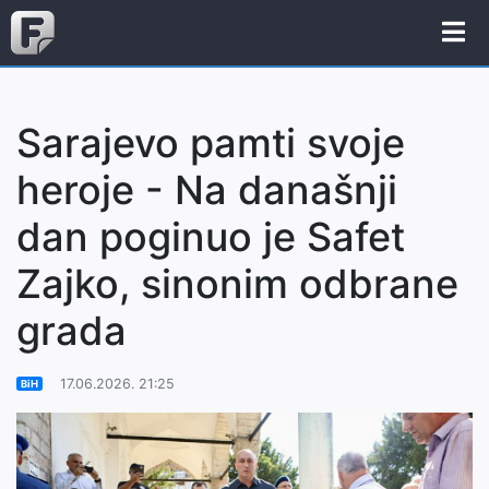
Sarajevo pamti svoje
heroje - Na današnji
dan poginuo je Safet
Zajko, sinonim odbrane
grada
17.06.2026. 21:25
BiH