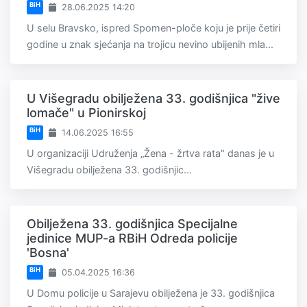
BiH
28.06.2025 14:20
U selu Bravsko, ispred Spomen-ploče koju je prije četiri
godine u znak sjećanja na trojicu nevino ubijenih mla...
U Višegradu obilježena 33. godišnjica "žive
lomače" u Pionirskoj
BiH
14.06.2025 16:55
U organizaciji Udruženja „Žena - žrtva rata" danas je u
Višegradu obilježena 33. godišnjic...
Obilježena 33. godišnjica Specijalne
jedinice MUP-a RBiH Odreda policije
'Bosna'
BiH
05.04.2025 16:36
U Domu policije u Sarajevu obilježena je 33. godišnjica