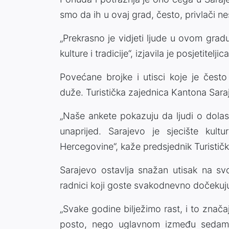
smo da ih u ovaj grad, često, privlači 
„Prekrasno je vidjeti ljude u ovom gradu 
kulture i tradicije“, izjavila je posjetiteljic
Povećane brojke i utisci koje je često
duže. Turistička zajednica Kantona Saraj
„Naše ankete pokazuju da ljudi o dolas
unaprijed. Sarajevo je sjecište ku
Hercegovine“, kaže predsjednik Turistič
Sarajevo ostavlja snažan utisak na svo
radnici koji goste svakodnevno dočekuju 
„Svake godine bilježimo rast, i to znača
posto, nego uglavnom između sedam i