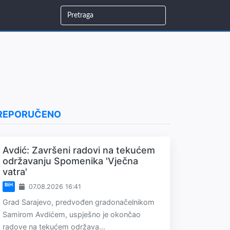
REPORUČENO
Avdić: Završeni radovi na tekućem
održavanju Spomenika 'Vječna
vatra'
BiH
07.08.2026 16:41
Grad Sarajevo, predvođen gradonačelnikom
Samirom Avdićem, uspješno je okončao
radove na tekućem održava...