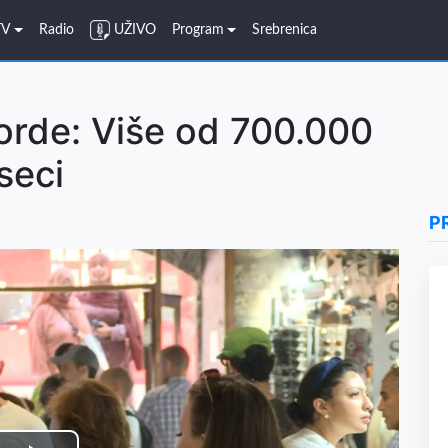
TV
Radio
UŽIVO
Program
Srebrenica
orde: Više od 700.000
seci
P