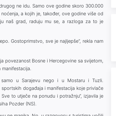
 drugog ne idu. Samo ove godine skoro 300.000
noćenja, a kojih je, također, ove godine više od
uju naš grad, raduju mu se, a razloga za to je
lijepo. Gostoprimstvo, sve je najljepše“, rekla nam
bolja povezanost Bosne i Hercegovine sa svijetom,
 manifestacija.
ne samo u Sarajevu nego i u Mostaru i Tuzli.
i sportskih događaja i manifestacija koje privlače
 Sve to utječe na ponudu i potražnju“, izjavila je
asiha Pozder (NS).
vu ne manjka. No, u razgovoru s turistima uočili