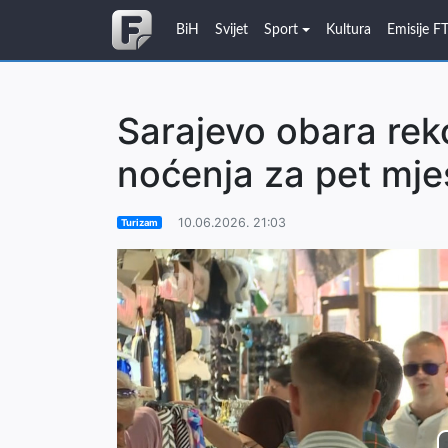
BiH
Svijet
Sport
Kultura
Emisije F
Sarajevo obara rek
noćenja za pet mje
10.06.2026. 21:03
Turizam