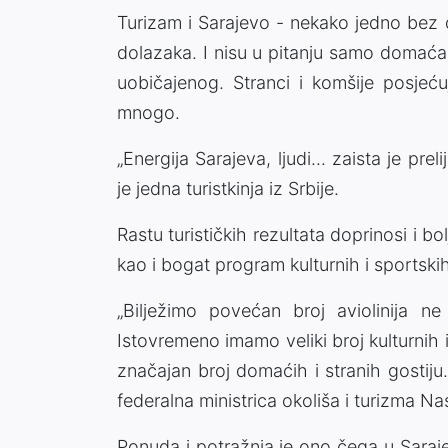
Turizam i Sarajevo - nekako jedno bez
dolazaka. I nisu u pitanju samo domaća 
uobičajenog. Stranci i komšije posjeć
mnogo.
„Energija Sarajeva, ljudi... zaista je pre
je jedna turistkinja iz Srbije.
Rastu turističkih rezultata doprinosi i 
kao i bogat program kulturnih i sportskih
„Bilježimo povećan broj aviolinija 
Istovremeno imamo veliki broj kulturnih 
značajan broj domaćih i stranih gostiju.
federalna ministrica okoliša i turizma N
Ponuda i potražnja je ono čega u Saraje