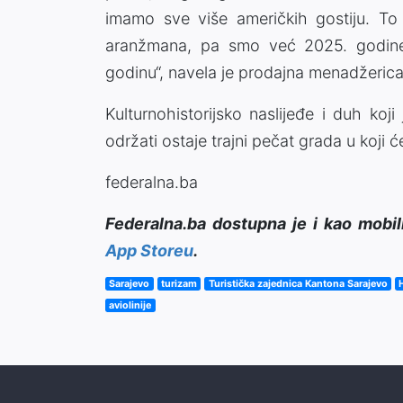
imamo sve više američkih gostiju. To 
aranžmana, pa smo već 2025. godine 
godinu“, navela je prodajna menadžeric
Kulturnohistorijsko naslijeđe i duh ko
održati ostaje trajni pečat grada u koji ć
federalna.ba
Federalna.ba dostupna je i kao mobil
App Storeu
.
Sarajevo
turizam
Turistička zajednica Kantona Sarajevo
aviolinije