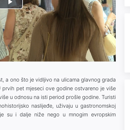
Play
Video
st, a ono što je vidljivo na ulicama glavnog grada
 U prvih pet mjeseci ove godine ostvareno je više
iše u odnosu na isti period prošle godine. Turisti
rnohistorijsko naslijeđe, uživaju u gastronomskoj
oje su i dalje niže nego u mnogim evropskim