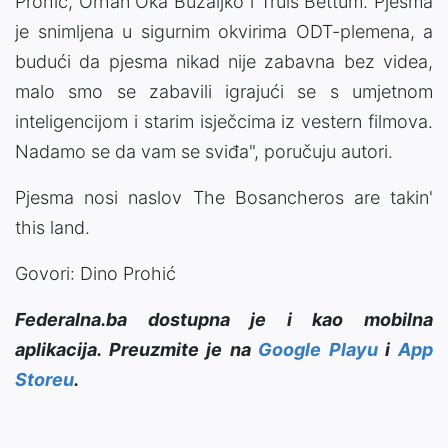
Prohić, Orhan Oka Buzaljko i Truls Bettum. Pjesma
je snimljena u sigurnim okvirima ODT-plemena, a
budući da pjesma nikad nije zabavna bez videa,
malo smo se zabavili igrajući se s umjetnom
inteligencijom i starim isječcima iz vestern filmova.
Nadamo se da vam se sviđa", poručuju autori.
Pjesma nosi naslov The Bosancheros are takin'
this land.
Govori: Dino Prohić
Federalna.ba dostupna je i kao mobilna
aplikacija. Preuzmite je na
Google Playu
i
App
Storeu
.