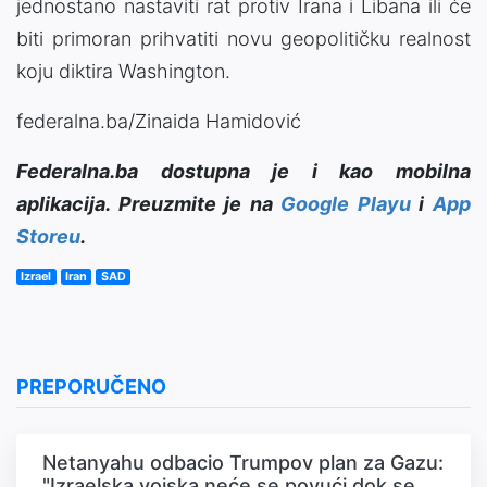
jednostano nastaviti rat protiv Irana i Libana ili će
biti primoran prihvatiti novu geopolitičku realnost
koju diktira Washington.
federalna.ba/Zinaida Hamidović
Federalna.ba dostupna je i kao mobilna
aplikacija. Preuzmite je na
Google Playu
i
App
Storeu
.
Izrael
Iran
SAD
PREPORUČENO
Netanyahu odbacio Trumpov plan za Gazu:
"Izraelska vojska neće se povući dok se