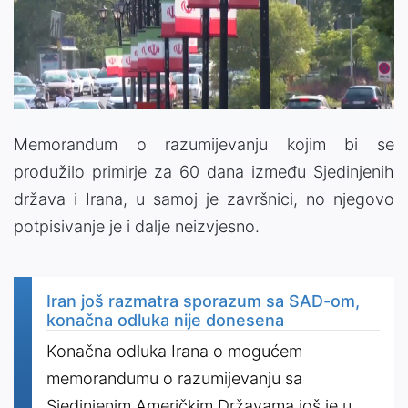
Memorandum o razumijevanju kojim bi se
produžilo primirje za 60 dana između Sjedinjenih
država i Irana, u samoj je završnici, no njegovo
potpisivanje je i dalje neizvjesno.
Iran još razmatra sporazum sa SAD-om,
konačna odluka nije donesena
Konačna odluka Irana o mogućem
memorandumu o razumijevanju sa
Sjedinjenim Američkim Državama još je u