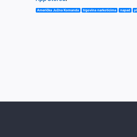
Američka Južna Komanda
trgovina narkoticima
napad
p