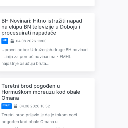
BH Novinari: Hitno istražiti napad
na ekipu BN televizije u Doboju i
procesuirati napadače
BiH
04.08.2026 19:00
Upravni odbor Udruženja/udruge BH novinari
i Linija za pomoć novinarima - FMHL
najoštrije osuđuju bruta...
Teretni brod pogođen u
Hormuškom moreuzu kod obale
Omana
Svijet
04.08.2026 10:52
Teretni brod prijavio je da je tokom noći
pogođen kod obale Omana u