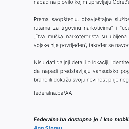
napad na plovilo kojim upravljaju Određe
Prema saopštenju, obavještajne službe
rutama za trgovinu narkoticima" i "uč
„Dva muška narkoterorista su ubijena
vojske nije povrijeđen“, također se navo
Nisu dati daljnji detalji o lokaciji, identit
da napadi predstavljaju vansudsko pog
brane ili dokažu svoju nevinost prije neg
federalna.ba/AA
Federalna.ba dostupna je i kao mobil
App Storeu
.