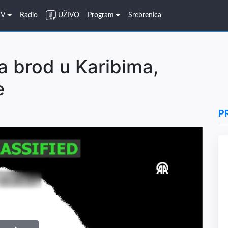
TV
Radio
UŽIVO
Program
Srebrenica
 brod u Karibima,
e
P