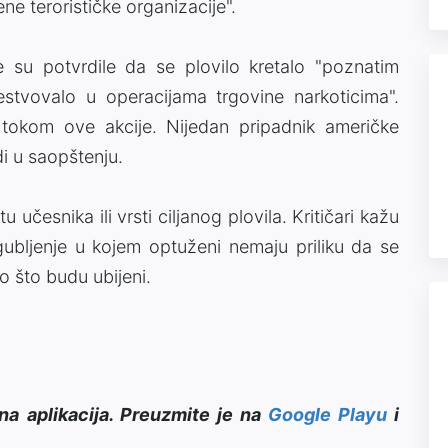
ne terorističke organizacije".
 su potvrdile da se plovilo kretalo "poznatim
estvovalo u operacijama trgovine narkoticima".
 tokom ove akcije. Nijedan pripadnik američke
di u saopštenju.
etu učesnika ili vrsti ciljanog plovila. Kritičari kažu
ubljenje u kojem optuženi nemaju priliku da se
o što budu ubijeni.
na aplikacija. Preuzmite je na
Google Playu
i