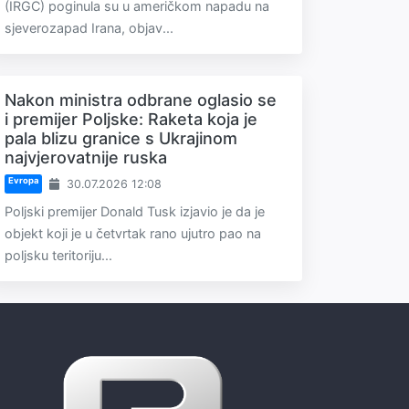
(IRGC) poginula su u američkom napadu na
sjeverozapad Irana, objav...
Nakon ministra odbrane oglasio se
i premijer Poljske: Raketa koja je
pala blizu granice s Ukrajinom
najvjerovatnije ruska
Evropa
30.07.2026 12:08
Poljski premijer Donald Tusk izjavio je da je
objekt koji je u četvrtak rano ujutro pao na
poljsku teritoriju...