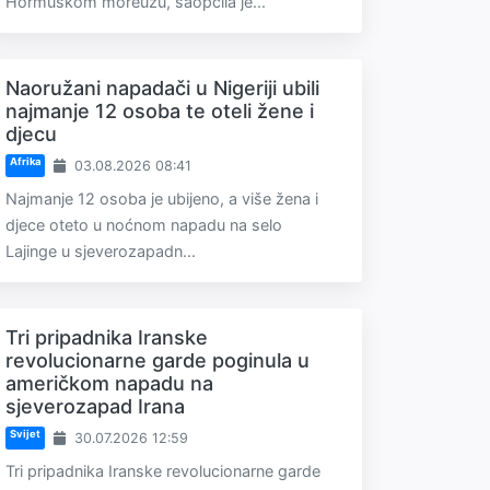
Hormuškom moreuzu, saopćila je...
Naoružani napadači u Nigeriji ubili
najmanje 12 osoba te oteli žene i
djecu
Afrika
03.08.2026 08:41
Najmanje 12 osoba je ubijeno, a više žena i
djece oteto u noćnom napadu na selo
Lajinge u sjeverozapadn...
Tri pripadnika Iranske
revolucionarne garde poginula u
američkom napadu na
sjeverozapad Irana
Svijet
30.07.2026 12:59
Tri pripadnika Iranske revolucionarne garde