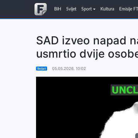
BiH
Svijet
Sport
Kultura
Emisije F
SAD izveo napad na
usmrtio dvije osob
05.05.2026. 10:02
Svijet